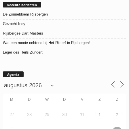
Recente berichten
De Zonnebloem Rijsbergen
Gezocht Indy
Rijsbergse Dart Masters
Wat een mooie ochtend bij Het Rijserf in Rijsbergen!
Leger des Heils Zundert
Agenda
M
D
W
D
V
Z
Z
27
28
29
30
31
1
2