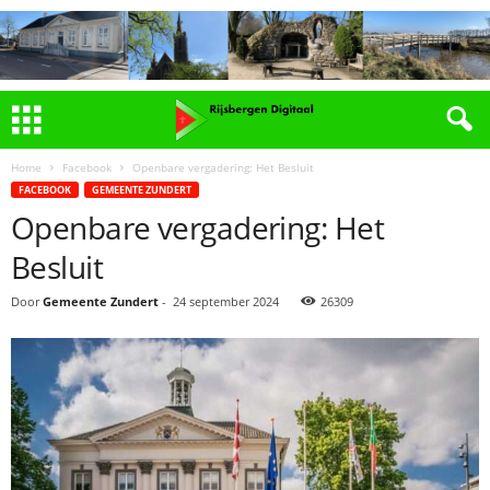
Home
Facebook
Openbare vergadering: Het Besluit
FACEBOOK
GEMEENTE ZUNDERT
Openbare vergadering: Het
Besluit
Door
Gemeente Zundert
-
24 september 2024
26309