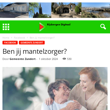
Home
Facebook
Ben jij mantelzorger?
FACEBOOK
GEMEENTE ZUNDERT
Ben jij mantelzorger?
Door
Gemeente Zundert
-
1 oktober 2024
530