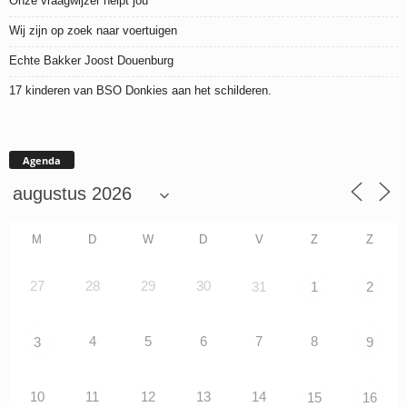
Onze vraagwijzer helpt jou
Wij zijn op zoek naar voertuigen
Echte Bakker Joost Douenburg
17 kinderen van BSO Donkies aan het schilderen.
Agenda
M
D
W
D
V
Z
Z
27
28
29
30
31
1
2
4
5
6
7
8
3
9
10
11
12
13
14
15
16