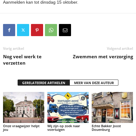
Aanmelden kan tot dinsdag 15 oktober.
Vorig artikel
Volgend artikel
Nog veel werk te
Zwemmen met verzorging
verzetten
GERELATEERDE ARTIKELEN
MEER VAN DEZE AUTEUR
Onze vraagwijzer helpt
Wij zijn op zoek naar
Echte Bakker Joost
jou
voertuigen
Douenburg