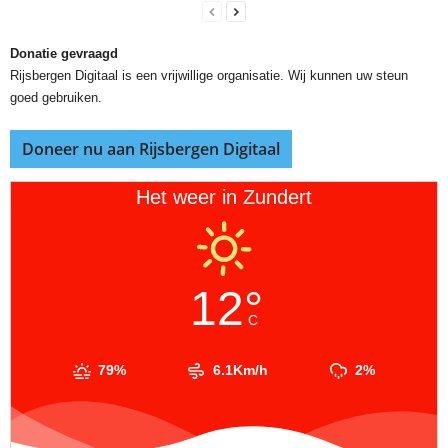
Donatie gevraagd
Rijsbergen Digitaal is een vrijwillige organisatie. Wij kunnen uw steun
goed gebruiken.
Doneer nu aan Rijsbergen Digitaal
Het weer in Zundert
12°
C
79%
6.1Km/h
2%