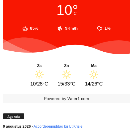
10°
C
85%
9Km/h
1%
Za
Zo
Ma
10/28°C
15/33°C
14/26°C
Powered by
Weer1.com
Agenda
9 augustus 2026
-
Accordeonmiddag bij Ut Krisje