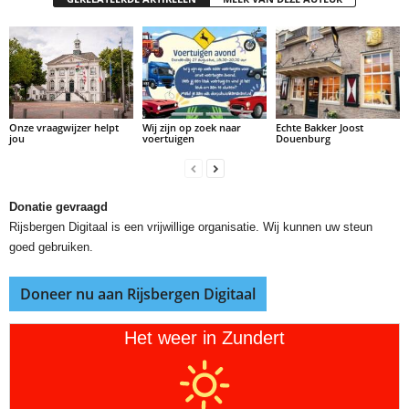
Onze vraagwijzer helpt
Wij zijn op zoek naar
Echte Bakker Joost
jou
voertuigen
Douenburg
Donatie gevraagd
Rijsbergen Digitaal is een vrijwillige organisatie. Wij kunnen uw steun
goed gebruiken.
Doneer nu aan Rijsbergen Digitaal
Het weer in Zundert