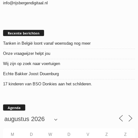
info@rijsbergendigitaal.nl
Recente berichten
Tanken in België loont vanaf woensdag nog meer
Onze vraagwijzer helpt jou
Wij zijn op zoek naar voertuigen
Echte Bakker Joost Douenburg
17 kinderen van BSO Donkies aan het schilderen.
Agenda
M
D
W
D
V
Z
Z