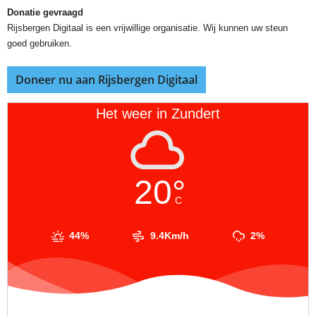
Donatie gevraagd
Rijsbergen Digitaal is een vrijwillige organisatie. Wij kunnen uw steun
goed gebruiken.
Doneer nu aan Rijsbergen Digitaal
Het weer in Zundert
20°
C
44%
9.4Km/h
2%