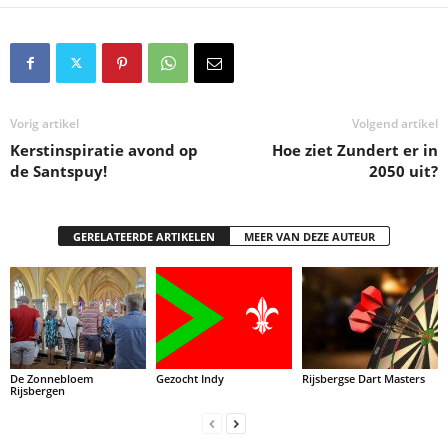
Vorig artikel
Volgend artikel
Kerstinspiratie avond op
Hoe ziet Zundert er in
de Santspuy!
2050 uit?
GERELATEERDE ARTIKELEN
MEER VAN DEZE AUTEUR
De Zonnebloem
Gezocht Indy
Rijsbergse Dart Masters
Rijsbergen