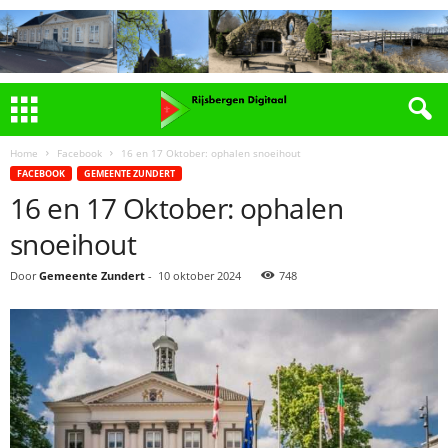
Home
Facebook
16 en 17 Oktober: ophalen snoeihout
FACEBOOK
GEMEENTE ZUNDERT
16 en 17 Oktober: ophalen
snoeihout
Door
Gemeente Zundert
-
10 oktober 2024
748