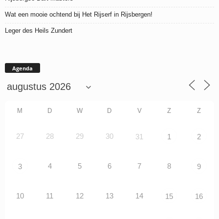
Wat een mooie ochtend bij Het Rijserf in Rijsbergen!
Leger des Heils Zundert
Agenda
M
D
W
D
V
Z
Z
27
28
29
30
31
1
2
4
5
6
7
8
3
9
10
11
12
13
14
15
16