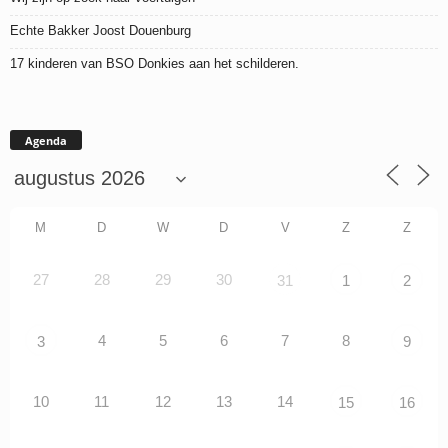
Echte Bakker Joost Douenburg
17 kinderen van BSO Donkies aan het schilderen.
Agenda
M
D
W
D
V
Z
Z
27
28
29
30
31
1
2
4
5
6
7
8
3
9
10
11
12
13
14
15
16