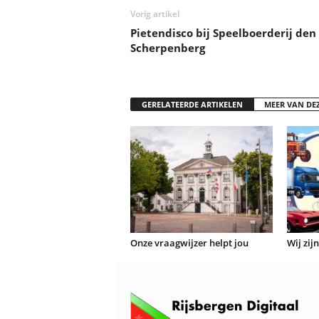
Vorig artikel
Pietendisco bij Speelboerderij den
Scherpenberg
GERELATEERDE ARTIKELEN
MEER VAN DE
Onze vraagwijzer helpt jou
Wij zij