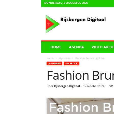
DONDERDAG, 6 AUGUSTUS 2026
R
i
j
s
b
e
r
HOME
AGENDA
VIDEO ARCH
g
e
Home
Algemeen
Fashion Brunch bij Flore
n
ALGEMEEN
FACEBOOK
D
Fashion Brun
i
g
i
Door
Rijsbergen Digitaal
-
12 oktober 2024
t
a
a
l