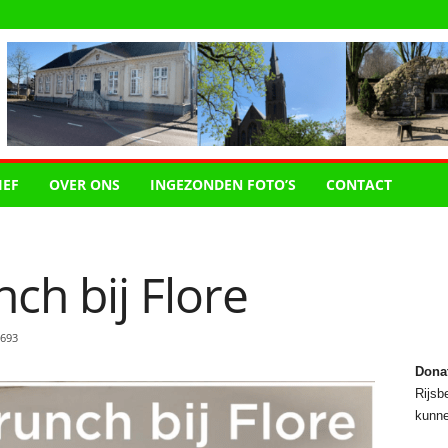
IEF
OVER ONS
INGEZONDEN FOTO’S
CONTACT
ch bij Flore
693
Dona
Rijsbe
kunne