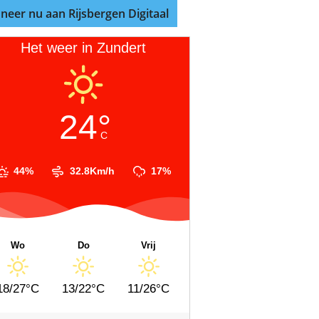
neer nu aan Rijsbergen Digitaal
Het weer in Zundert
24°
C
44%
32.8Km/h
17%
Wo
Do
Vrij
18/27°C
13/22°C
11/26°C