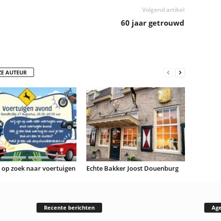
Volgend artikel
60 jaar getrouwd
ZE AUTEUR
n op zoek naar voertuigen
Echte Bakker Joost Douenburg
Recente berichten
Ag