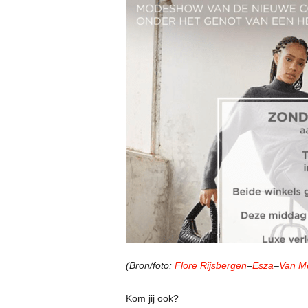
(Bron/foto:
Flore Rijsbergen
–
Esza
–
Van M
Kom jij ook?