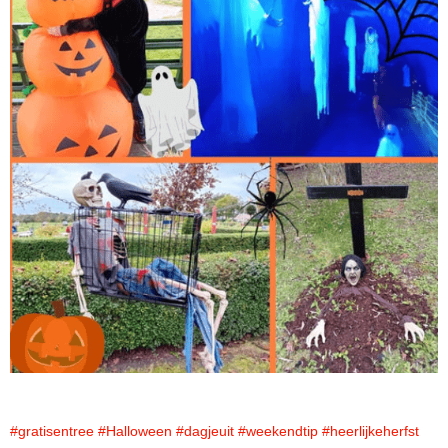
#gratisentree
#Halloween
#dagjeuit
#weekendtip
#heerlijkeherfst