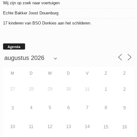
Wij zijn op zoek naar voertuigen
Echte Bakker Joost Douenburg
17 kinderen van BSO Donkies aan het schilderen.
Agenda
M
D
W
D
V
Z
Z
27
28
29
30
31
1
2
4
5
6
7
8
3
9
10
11
12
13
14
15
16