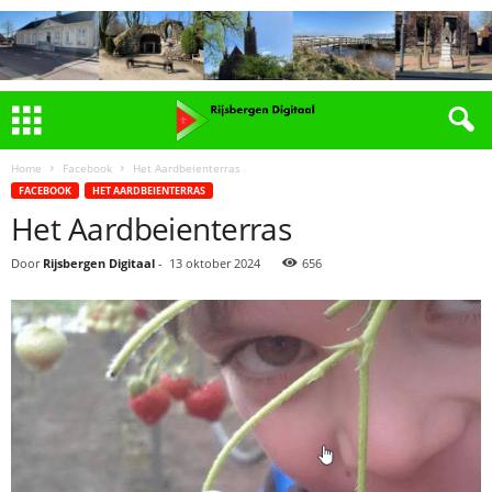
Home
Facebook
Het Aardbeienterras
FACEBOOK
HET AARDBEIENTERRAS
Het Aardbeienterras
Door
Rijsbergen Digitaal
-
13 oktober 2024
656