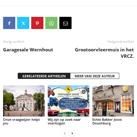
Vorig artikel
Volgend artikel
Garagesale Wernhout
Grootoorvleermuis in het
VRCZ.
GERELATEERDE ARTIKELEN
MEER VAN DEZE AUTEUR
Onze vraagwijzer helpt
Wij zijn op zoek naar
Echte Bakker Joost
jou
voertuigen
Douenburg