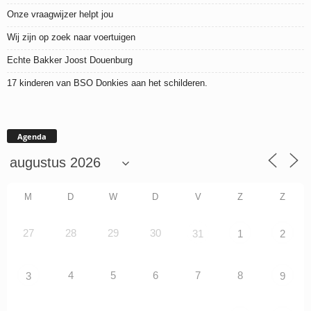
Onze vraagwijzer helpt jou
Wij zijn op zoek naar voertuigen
Echte Bakker Joost Douenburg
17 kinderen van BSO Donkies aan het schilderen.
Agenda
M
D
W
D
V
Z
Z
27
28
29
30
31
1
2
4
5
6
7
8
3
9