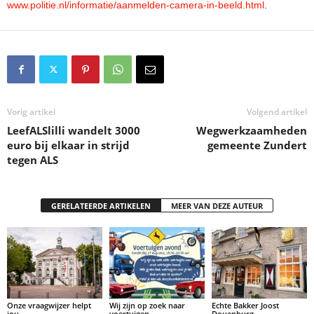
www.politie.nl/informatie/aanmelden-camera-in-beeld.html
.
Vorig artikel
Volgend artikel
LeefALSlilli wandelt 3000
Wegwerkzaamheden
euro bij elkaar in strijd
gemeente Zundert
tegen ALS
GERELATEERDE ARTIKELEN
MEER VAN DEZE AUTEUR
Onze vraagwijzer helpt
Wij zijn op zoek naar
Echte Bakker Joost
jou
voertuigen
Douenburg