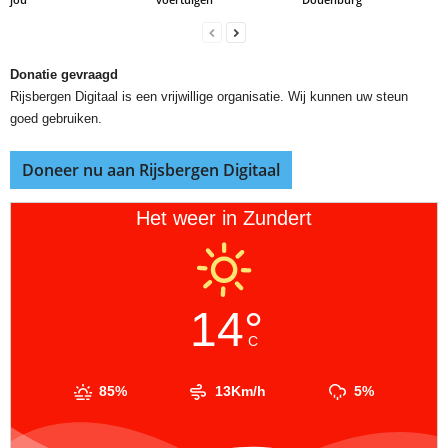
Donatie gevraagd
Rijsbergen Digitaal is een vrijwillige organisatie. Wij kunnen uw steun
goed gebruiken.
Doneer nu aan Rijsbergen Digitaal
Het weer in Zundert
14°
C
85%
13Km/h
5%