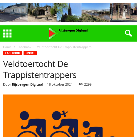
Home
Facebook
Veldtoertocht De Trappistentrappers
FACEBOOK
SPORT
Veldtoertocht De
Trappistentrappers
Door
Rijsbergen Digitaal
-
18 oktober 2024
2299