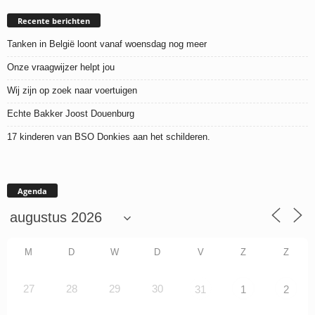
Recente berichten
Tanken in België loont vanaf woensdag nog meer
Onze vraagwijzer helpt jou
Wij zijn op zoek naar voertuigen
Echte Bakker Joost Douenburg
17 kinderen van BSO Donkies aan het schilderen.
Agenda
M
D
W
D
V
Z
Z
27
28
29
30
31
1
2