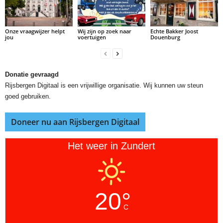
Onze vraagwijzer helpt
Wij zijn op zoek naar
Echte Bakker Joost
jou
voertuigen
Douenburg
Donatie gevraagd
Rijsbergen Digitaal is een vrijwillige organisatie. Wij kunnen uw steun
goed gebruiken.
Doneer nu aan Rijsbergen Digitaal
Het weer in Zundert
20°
C