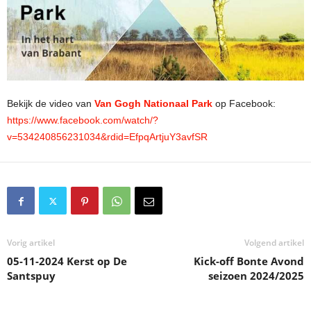
Bekijk de video van
Van Gogh Nationaal Park
op Facebook:
https://www.facebook.com/watch/?
v=534240856231034&rdid=EfpqArtjuY3avfSR
Vorig artikel
Volgend artikel
05-11-2024 Kerst op De
Kick-off Bonte Avond
Santspuy
seizoen 2024/2025