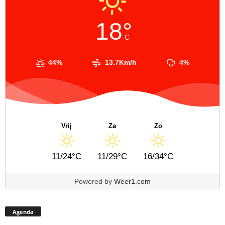
18°
C
44%
13.7Km/h
4%
Vrij
Za
Zo
11/24°C
11/29°C
16/34°C
Powered by
Weer1.com
Agenda