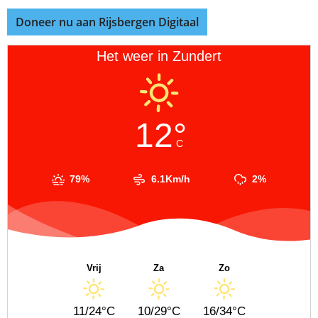
Doneer nu aan Rijsbergen Digitaal
Het weer in Zundert
12°
C
79%
6.1Km/h
2%
Vrij
Za
Zo
11/24°C
10/29°C
16/34°C