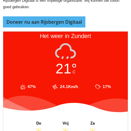
Rijsbergen Digitaal is een vrijwillige organisatie. Wij kunnen uw steun
goed gebruiken.
Doneer nu aan Rijsbergen Digitaal
Het weer in Zundert
21°
C
47%
24.1Km/h
17%
Do
Vrij
Za