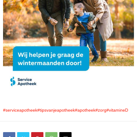
#serviceapotheek
#tipsvanjeapotheek
#apotheek
#zorg
#vitamineD