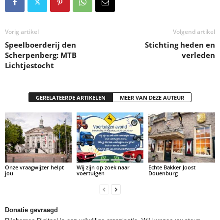
Vorig artikel
Volgend artikel
Speelboerderij den
Stichting heden en
Scherpenberg: MTB
verleden
Lichtjestocht
GERELATEERDE ARTIKELEN
MEER VAN DEZE AUTEUR
Onze vraagwijzer helpt
Wij zijn op zoek naar
Echte Bakker Joost
jou
voertuigen
Douenburg
Donatie gevraagd