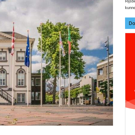
Rijsbe
kunne
Do