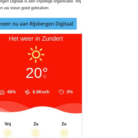
rgen Digitaal is een vrijwillige organisatie. Wij
n uw steun goed gebruiken.
neer nu aan Rijsbergen Digitaal
Het weer in Zundert
20°
C
48%
6.8Km/h
3%
Vrij
Za
Zo