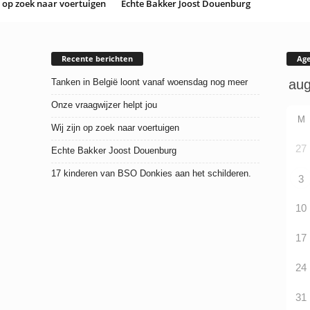
n op zoek naar voertuigen
Echte Bakker Joost Douenburg
Recente berichten
Ag
Tanken in België loont vanaf woensdag nog meer
Onze vraagwijzer helpt jou
M
Wij zijn op zoek naar voertuigen
27
Echte Bakker Joost Douenburg
17 kinderen van BSO Donkies aan het schilderen.
3
10
17
24
31