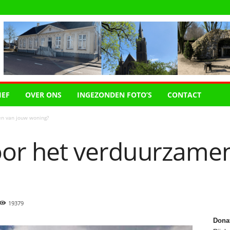
IEF
OVER ONS
INGEZONDEN FOTO’S
CONTACT
en van jouw woning?
voor het verduurzame
19379
Dona