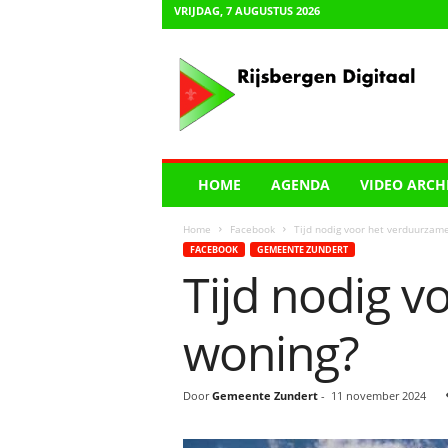
VRIJDAG, 7 AUGUSTUS 2026
R
i
j
s
b
e
r
HOME
AGENDA
VIDEO ARCH
g
e
Home
Facebook
Tijd nodig voor het verduurzam
n
FACEBOOK
GEMEENTE ZUNDERT
D
Tijd nodig 
i
g
i
woning?
t
a
a
Door
Gemeente Zundert
-
11 november 2024
l