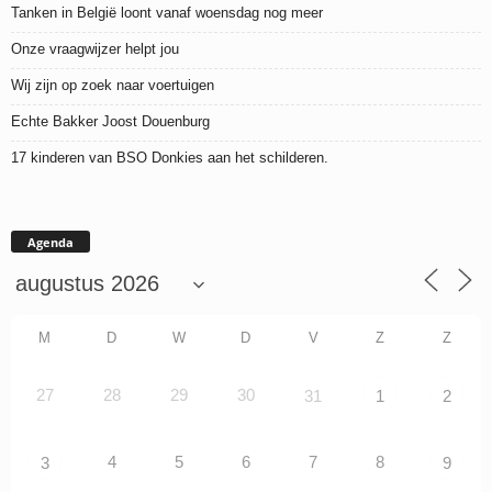
Tanken in België loont vanaf woensdag nog meer
Onze vraagwijzer helpt jou
Wij zijn op zoek naar voertuigen
Echte Bakker Joost Douenburg
17 kinderen van BSO Donkies aan het schilderen.
Agenda
M
D
W
D
V
Z
Z
27
28
29
30
31
1
2
4
5
6
7
8
3
9