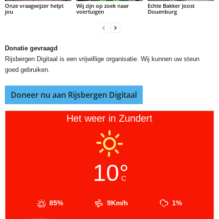
Onze vraagwijzer helpt
Wij zijn op zoek naar
Echte Bakker Joost
jou
voertuigen
Douenburg
Donatie gevraagd
Rijsbergen Digitaal is een vrijwillige organisatie. Wij kunnen uw steun
goed gebruiken.
Doneer nu aan Rijsbergen Digitaal
Het weer in Zundert
10°
C
85%
9Km/h
1%