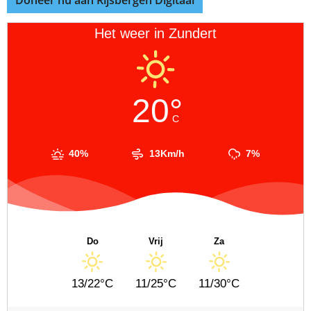
Het weer in Zundert
20°
C
40%
13Km/h
7%
Do
Vrij
Za
13/22°C
11/25°C
11/30°C