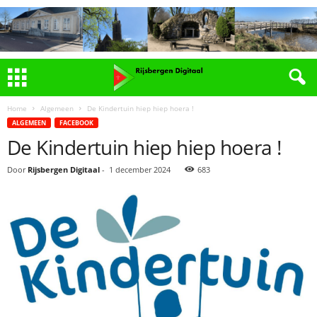
Home
Algemeen
De Kindertuin hiep hiep hoera !
ALGEMEEN
FACEBOOK
De Kindertuin hiep hiep hoera !
Door
Rijsbergen Digitaal
-
1 december 2024
683