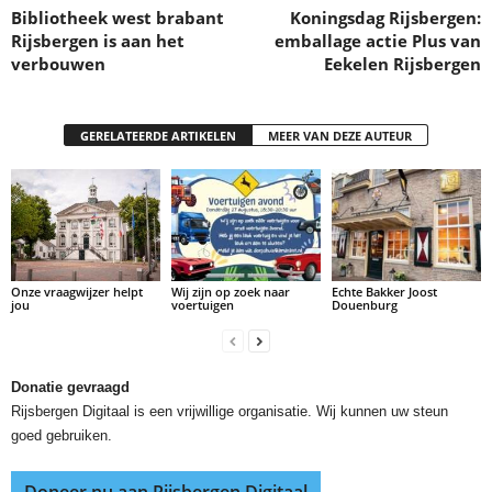
Bibliotheek west brabant
Koningsdag Rijsbergen:
Rijsbergen is aan het
emballage actie Plus van
verbouwen
Eekelen Rijsbergen
GERELATEERDE ARTIKELEN
MEER VAN DEZE AUTEUR
Onze vraagwijzer helpt
Wij zijn op zoek naar
Echte Bakker Joost
jou
voertuigen
Douenburg
Donatie gevraagd
Rijsbergen Digitaal is een vrijwillige organisatie. Wij kunnen uw steun
goed gebruiken.
Doneer nu aan Rijsbergen Digitaal