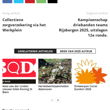
Vorig artikel
Volgend artikel
Collectieve
Kampioenschap
zorgverzekering via het
driebanden teams
Werkplein
Rijsbergen 2025, uitslagen
12e ronde.
GERELATEERDE ARTIKELEN
MEER VAN DEZE AUTEUR
Kees van der Linden
Herstelwerkzaamheden
Ontwerpen Corso
nieuwe Gilde Koning St
Adamsven
Zundert 2026
Bavo