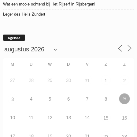
Wat een mooie ochtend bij Het Rijserf in Rijsbergen!
Leger des Heils Zundert
Agenda
M
D
W
D
V
Z
Z
27
28
29
30
31
1
2
9
4
5
6
7
8
3
10
11
12
13
14
15
16
17
18
19
20
21
22
23