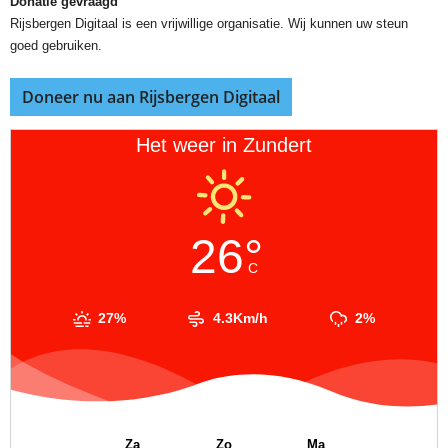
Donatie gevraagd
Rijsbergen Digitaal is een vrijwillige organisatie. Wij kunnen uw steun
goed gebruiken.
Doneer nu aan Rijsbergen Digitaal
Het weer in Zundert
26°
C
27%
4.3Km/h
2%
Za
Zo
Ma