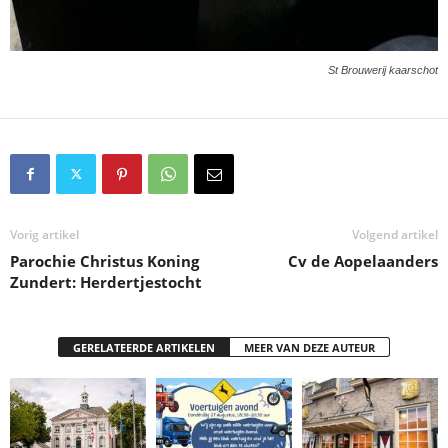
St Brouwerij kaarschot
Vorig artikel
Volgend artikel
Parochie Christus Koning
Cv de Aopelaanders
Zundert: Herdertjestocht
GERELATEERDE ARTIKELEN
MEER VAN DEZE AUTEUR