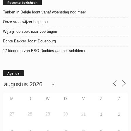
Recente berichten
Tanken in België loont vanaf woensdag nog meer
Onze vraagwijzer helpt jou
Wij zijn op zoek naar voertuigen
Echte Bakker Joost Douenburg
17 kinderen van BSO Donkies aan het schilderen.
Agenda
M
D
W
D
V
Z
Z
27
28
29
30
31
1
2