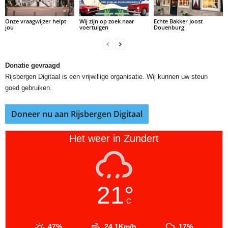
Onze vraagwijzer helpt
Wij zijn op zoek naar
Echte Bakker Joost
jou
voertuigen
Douenburg
Donatie gevraagd
Rijsbergen Digitaal is een vrijwillige organisatie. Wij kunnen uw steun
goed gebruiken.
Doneer nu aan Rijsbergen Digitaal
Het weer in Zundert
21°
C
47%
24.1Km/h
17%