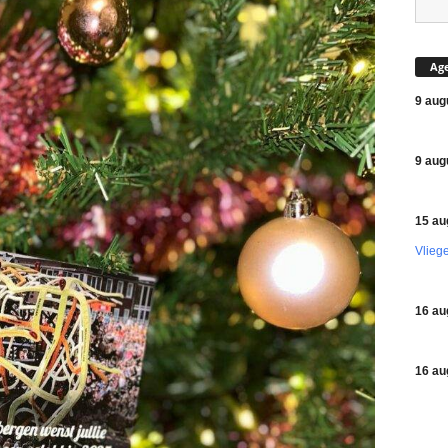
Ag
9 aug
9 aug
15 au
Vlieg
16 au
16 au