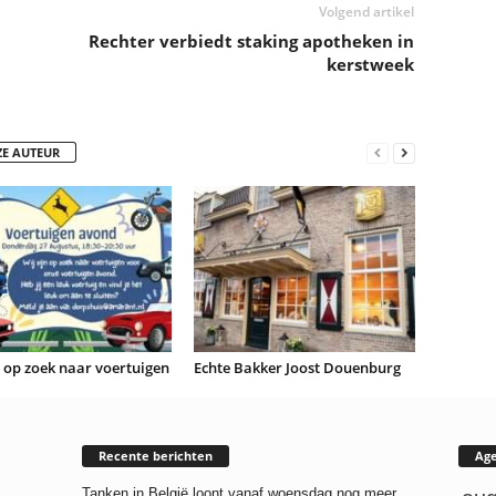
Volgend artikel
Rechter verbiedt staking apotheken in
kerstweek
ZE AUTEUR
n op zoek naar voertuigen
Echte Bakker Joost Douenburg
Recente berichten
Ag
Tanken in België loont vanaf woensdag nog meer