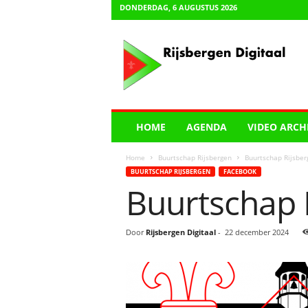
DONDERDAG, 6 AUGUSTUS 2026
R
i
j
s
b
e
r
HOME
AGENDA
VIDEO ARCH
g
e
Home
Buurtschap Rijsbergen
Buurtschap Rijsber
n
BUURTSCHAP RIJSBERGEN
FACEBOOK
D
Buurtschap 
i
g
i
Door
Rijsbergen Digitaal
-
22 december 2024
t
a
a
l