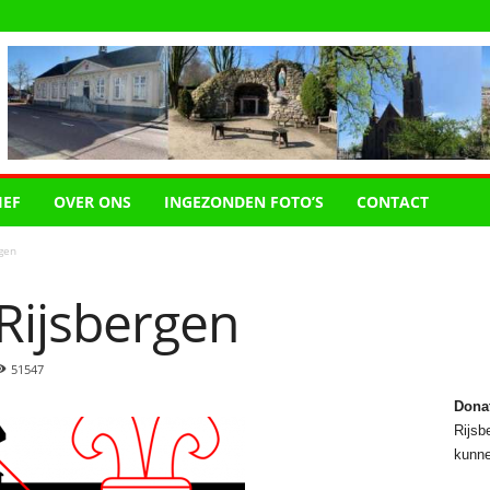
IEF
OVER ONS
INGEZONDEN FOTO’S
CONTACT
gen
Rijsbergen
51547
Dona
Rijsbe
kunne