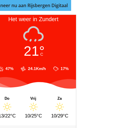
neer nu aan Rijsbergen Digitaal
Het weer in Zundert
21°
C
47%
24.1Km/h
17%
Do
Vrij
Za
13/22°C
10/25°C
10/29°C