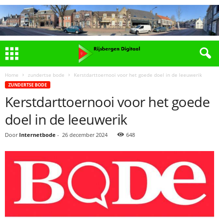
Home
zundertse bode
Kerstdarttoernooi voor het goede doel in de leeuwerik
ZUNDERTSE BODE
Kerstdarttoernooi voor het goede
doel in de leeuwerik
Door
Internetbode
-
26 december 2024
648