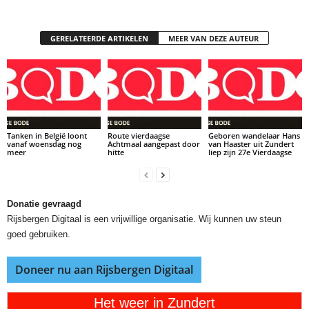
GERELATEERDE ARTIKELEN
MEER VAN DEZE AUTEUR
Tanken in België loont
Route vierdaagse
Geboren wandelaar Hans
vanaf woensdag nog
Achtmaal aangepast door
van Haaster uit Zundert
meer
hitte
liep zijn 27e Vierdaagse
Donatie gevraagd
Rijsbergen Digitaal is een vrijwillige organisatie. Wij kunnen uw steun
goed gebruiken.
Doneer nu aan Rijsbergen Digitaal
Het weer in Zundert