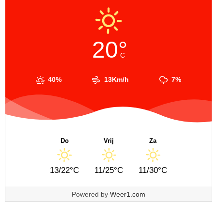
20°
C
40%
13Km/h
7%
Do
Vrij
Za
13/22°C
11/25°C
11/30°C
Powered by
Weer1.com