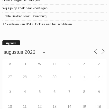
Onze vraagwijzer helpt jou
Wij zijn op zoek naar voertuigen
Echte Bakker Joost Douenburg
17 kinderen van BSO Donkies aan het schilderen.
Agenda
M
D
W
D
V
Z
Z
27
28
29
30
31
1
2
4
5
6
7
8
3
9
10
11
12
13
14
15
16