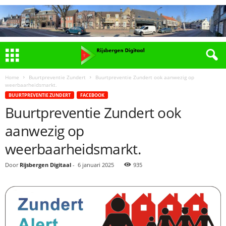
Home
Buurtpreventie Zundert
Buurtpreventie Zundert ook aanwezig op
weerbaarheidsmarkt.
BUURTPREVENTIE ZUNDERT
FACEBOOK
Buurtpreventie Zundert ook
aanwezig op
weerbaarheidsmarkt.
Door
Rijsbergen Digitaal
-
6 januari 2025
935