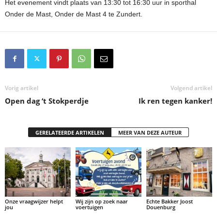
Het evenement vindt plaats van 13:30 tot 16:30 uur in sporthal
Onder de Mast, Onder de Mast 4 te Zundert.
Vorig artikel
Volgend artikel
Open dag ‘t Stokperdje
Ik ren tegen kanker!
GERELATEERDE ARTIKELEN
MEER VAN DEZE AUTEUR
Onze vraagwijzer helpt
Wij zijn op zoek naar
Echte Bakker Joost
jou
voertuigen
Douenburg