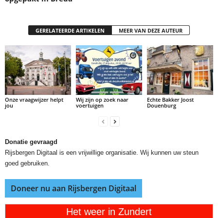
GERELATEERDE ARTIKELEN
MEER VAN DEZE AUTEUR
Onze vraagwijzer helpt
Wij zijn op zoek naar
Echte Bakker Joost
jou
voertuigen
Douenburg
Donatie gevraagd
Rijsbergen Digitaal is een vrijwillige organisatie. Wij kunnen uw steun
goed gebruiken.
Doneer nu aan Rijsbergen Digitaal
Het weer in Zundert