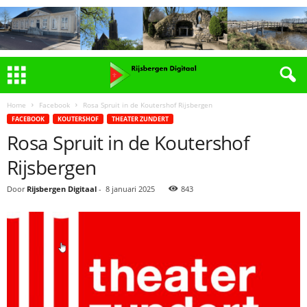
Home
Facebook
Rosa Spruit in de Koutershof Rijsbergen
FACEBOOK
KOUTERSHOF
THEATER ZUNDERT
Rosa Spruit in de Koutershof
Rijsbergen
Door
Rijsbergen Digitaal
-
8 januari 2025
843