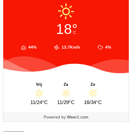
18°
C
44%
13.7Km/h
4%
Vrij
Za
Zo
11/24°C
11/29°C
16/34°C
Powered by
Weer1.com