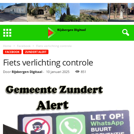
Home
Facebook
Fiets verlichting controle
FACEBOOK
ZUNDERT ALERT
Fiets verlichting controle
Door
Rijsbergen Digitaal
-
10 januari 2025
851