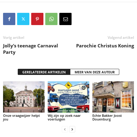
Vorig artikel
Volgend artikel
Jolly’s teenage Carnaval
Parochie Christus Koning
Party
GERELATEERDE ARTIKELEN
MEER VAN DEZE AUTEUR
Onze vraagwijzer helpt
Wij zijn op zoek naar
Echte Bakker Joost
jou
voertuigen
Douenburg