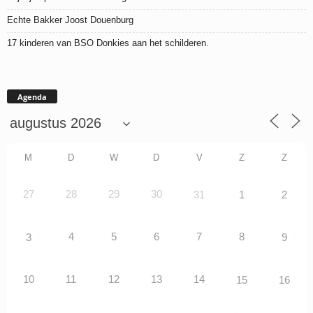
Echte Bakker Joost Douenburg
17 kinderen van BSO Donkies aan het schilderen.
Agenda
M
D
W
D
V
Z
Z
27
28
29
30
31
1
2
4
5
6
7
8
3
9
10
11
12
13
14
15
16