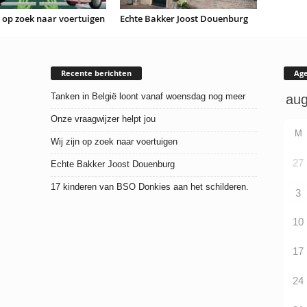
n op zoek naar voertuigen
Echte Bakker Joost Douenburg
Recente berichten
Ag
Tanken in België loont vanaf woensdag nog meer
Onze vraagwijzer helpt jou
M
Wij zijn op zoek naar voertuigen
27
Echte Bakker Joost Douenburg
17 kinderen van BSO Donkies aan het schilderen.
3
10
17
24