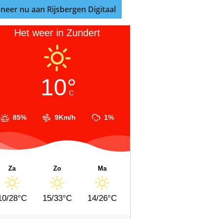
neer nu aan Rijsbergen Digitaal
Het weer in Zundert
10°
C
85%
9Km/h
1%
Za
Zo
Ma
10/28°C
15/33°C
14/26°C