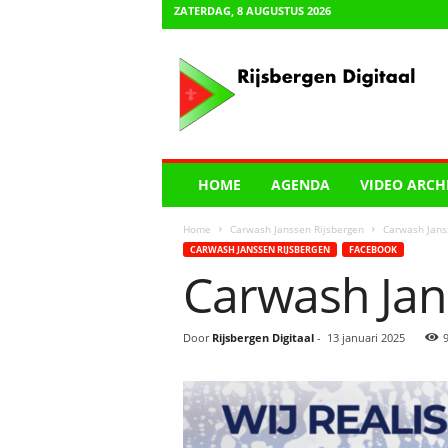
ZATERDAG, 8 AUGUSTUS 2026
R
i
j
s
b
e
r
HOME
AGENDA
VIDEO ARCH
g
e
Home
Carwash Janssen Rijsbergen
Carwash Jans
n
CARWASH JANSSEN RIJSBERGEN
FACEBOOK
D
Carwash Jan
i
g
i
Door
Rijsbergen Digitaal
-
13 januari 2025
t
a
a
l