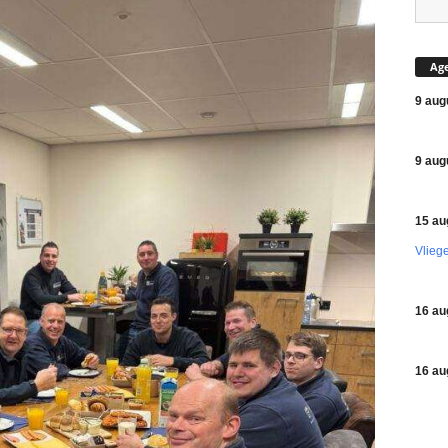
Ag
9 aug
9 aug
15 au
Vlieg
16 au
16 au