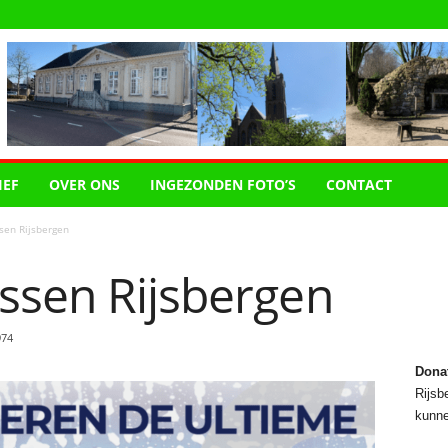
IEF
OVER ONS
INGEZONDEN FOTO’S
CONTACT
sen Rijsbergen
ssen Rijsbergen
974
Dona
Rijsbe
kunne