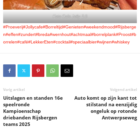
Foto Cafe Jolly 2.0
#Proeverij
#Jollycafe
#Borreltijd
#Genieten
#weekendmood
#Rijsberge
n
#effen
#zundert
#breda
#wernhout
#achtmaal
#borrelplank
#Proost
#b
orrelen
#café
#LekkerEten
#cocktail
#speciaalbier
#wijnen
#whiskey
Vorig artikel
Volgend artikel
Uitslagen en standen 16e
Auto komt op zijn kant tot
speelronde
stilstand na eenzijdig
Kampioenschap
ongeluk op rotonde
driebanden Rijsbergen
Antwerpseweg
teams 2025