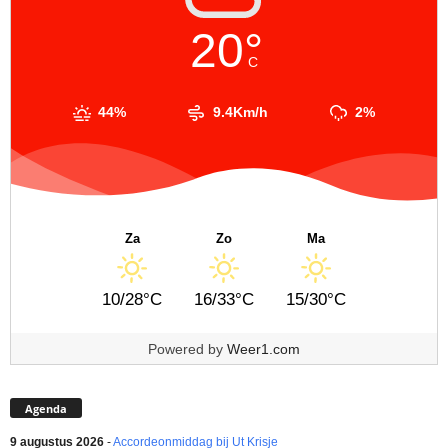
20°
C
44%
9.4Km/h
2%
Za
Zo
Ma
10/28°C
16/33°C
15/30°C
Powered by
Weer1.com
Agenda
9 augustus 2026
-
Accordeonmiddag bij Ut Krisje