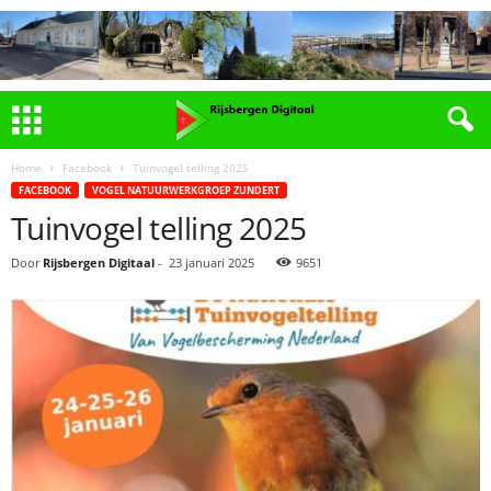
Home
Facebook
Tuinvogel telling 2025
FACEBOOK
VOGEL NATUURWERKGROEP ZUNDERT
Tuinvogel telling 2025
Door
Rijsbergen Digitaal
-
23 januari 2025
9651