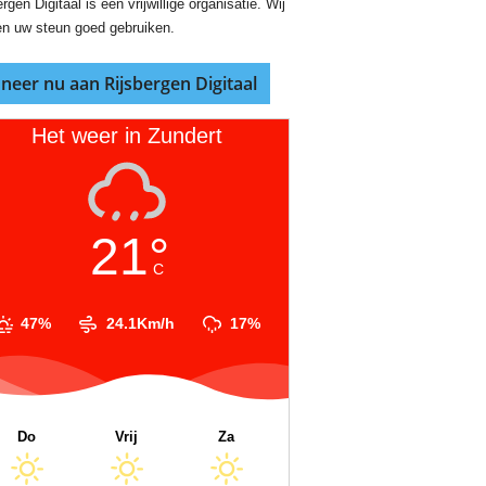
rgen Digitaal is een vrijwillige organisatie. Wij
n uw steun goed gebruiken.
neer nu aan Rijsbergen Digitaal
Het weer in Zundert
21°
C
47%
24.1Km/h
17%
Do
Vrij
Za