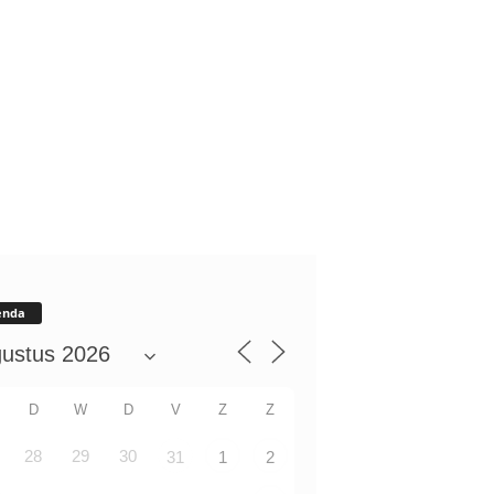
enda
D
W
D
V
Z
Z
28
29
30
31
1
2