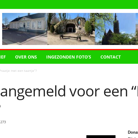
IEF
OVER ONS
INGEZONDEN FOTO’S
CONTACT
Praatje met een taartje”?
l aangemeld voor een 
?
1273
Dona