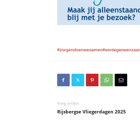
#zorgendoenwesamen
#eentegeneenzaa
Vorig artikel
Rijsbergse Vliegerdagen 2025