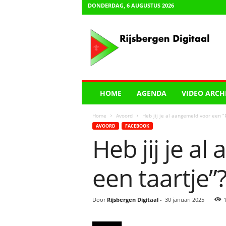
DONDERDAG, 6 AUGUSTUS 2026
R
i
j
s
b
e
r
HOME
AGENDA
VIDEO ARCH
g
e
Home
Avoord
Heb jij je al aangemeld voor een “
n
AVOORD
FACEBOOK
D
Heb jij je a
i
g
i
een taartje”
t
a
a
Door
Rijsbergen Digitaal
-
30 januari 2025
l