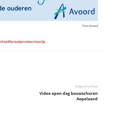
Foto Avoord
mheid
#praatjemeteentaartje
Volgend artikel
Video open dag bouwschuren
Aopelaand