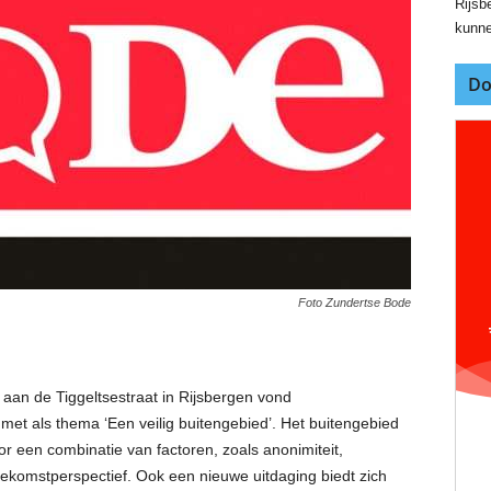
Rijsbe
kunne
Do
Foto Zundertse Bode
 aan de Tiggeltsestraat in Rijsbergen vond
t als thema ‘Een veilig buitengebied’. Het buitengebied
oor een combinatie van factoren, zoals anonimiteit,
komstperspectief. Ook een nieuwe uitdaging biedt zich