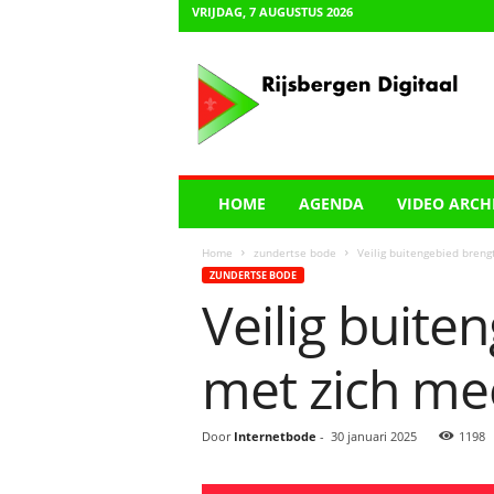
VRIJDAG, 7 AUGUSTUS 2026
R
i
j
s
b
e
r
HOME
AGENDA
VIDEO ARCH
g
e
Home
zundertse bode
Veilig buitengebied breng
n
ZUNDERTSE BODE
D
Veilig buite
i
g
i
met zich me
t
a
a
Door
Internetbode
-
30 januari 2025
1198
l