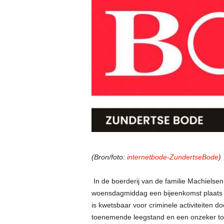
(Bron/foto:
internetbode-ZundertseBode
)
In de boerderij van de familie Machielsen
woensdagmiddag een bijeenkomst plaats me
is kwetsbaar voor criminele activiteiten d
toenemende leegstand en een onzeker toe