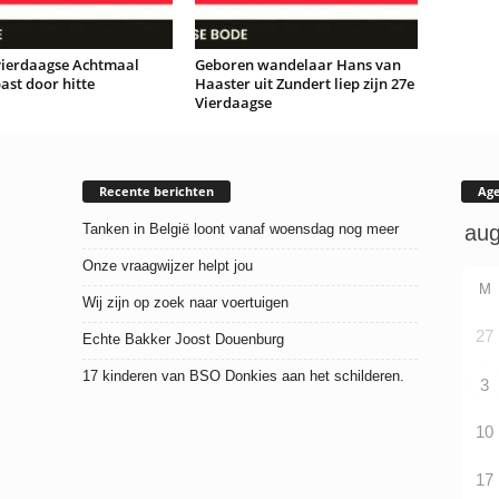
vierdaagse Achtmaal
Geboren wandelaar Hans van
st door hitte
Haaster uit Zundert liep zijn 27e
Vierdaagse
Recente berichten
Ag
Tanken in België loont vanaf woensdag nog meer
Onze vraagwijzer helpt jou
M
Wij zijn op zoek naar voertuigen
27
Echte Bakker Joost Douenburg
17 kinderen van BSO Donkies aan het schilderen.
3
10
17