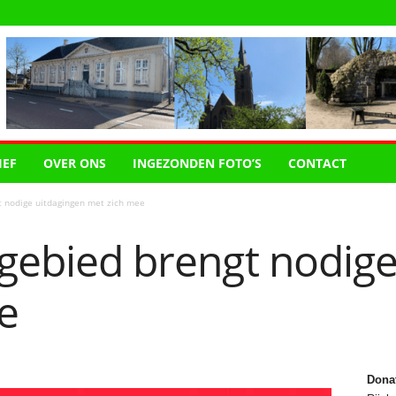
IEF
OVER ONS
INGEZONDEN FOTO’S
CONTACT
t nodige uitdagingen met zich mee
ngebied brengt nodig
e
Dona