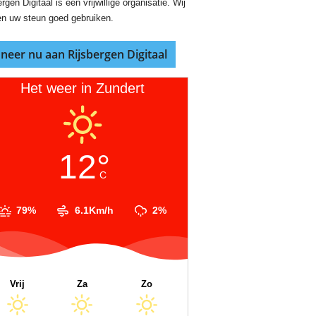
rgen Digitaal is een vrijwillige organisatie. Wij
n uw steun goed gebruiken.
neer nu aan Rijsbergen Digitaal
Het weer in Zundert
12°
C
79%
6.1Km/h
2%
Vrij
Za
Zo