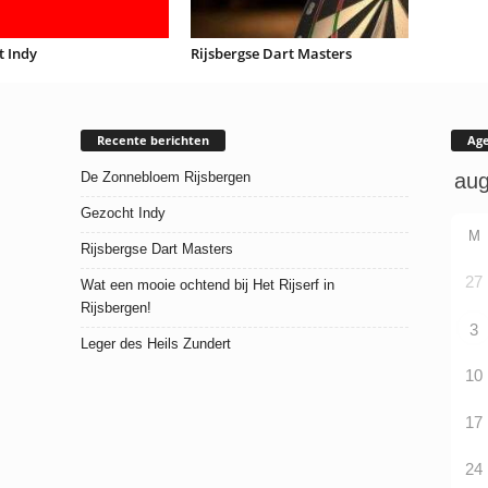
t Indy
Rijsbergse Dart Masters
Recente berichten
Ag
De Zonnebloem Rijsbergen
Gezocht Indy
M
Rijsbergse Dart Masters
27
Wat een mooie ochtend bij Het Rijserf in
Rijsbergen!
3
Leger des Heils Zundert
10
17
24