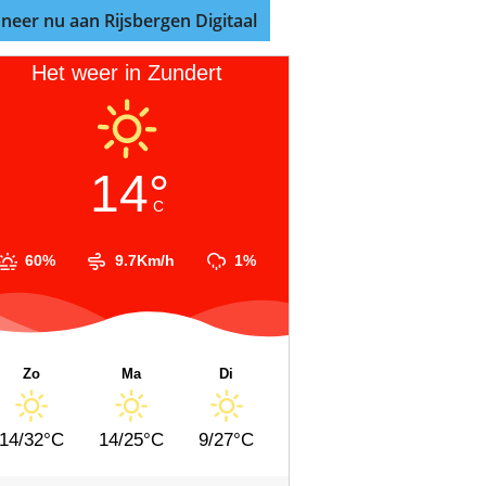
neer nu aan Rijsbergen Digitaal
Het weer in Zundert
14°
C
60%
9.7Km/h
1%
Zo
Ma
Di
14/32°C
14/25°C
9/27°C