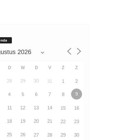
enda
D
W
D
V
Z
Z
28
29
30
31
1
2
9
4
5
6
7
8
11
12
13
14
15
16
18
19
20
21
22
23
25
26
27
28
29
30