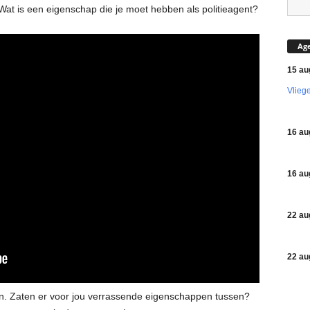
at is een eigenschap die je moet hebben als politieagent?
Ag
15 au
Vlieg
16 au
16 au
22 au
22 au
en. Zaten er voor jou verrassende eigenschappen tussen?