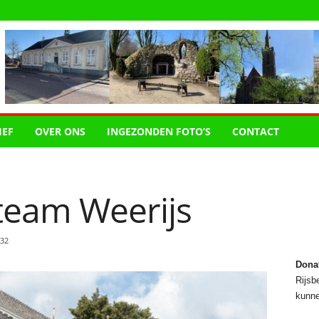
IEF
OVER ONS
INGEZONDEN FOTO’S
CONTACT
steam Weerijs
32
Dona
Rijsbe
kunne