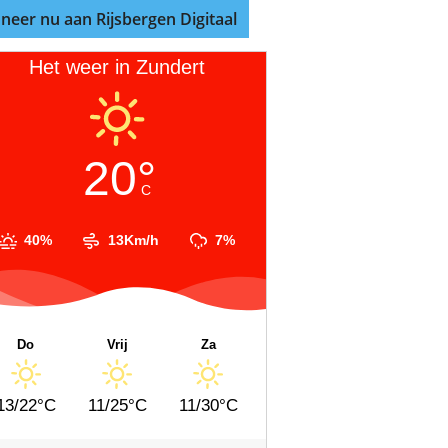
neer nu aan Rijsbergen Digitaal
Het weer in Zundert
20°
C
40%
13Km/h
7%
Do
Vrij
Za
13/22°C
11/25°C
11/30°C