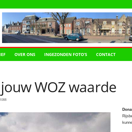
IEF
OVER ONS
INGEZONDEN FOTO’S
CONTACT
r jouw WOZ waarde
1088
Dona
Rijsbe
kunne