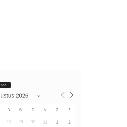
enda
D
W
D
V
Z
Z
28
29
30
31
1
2