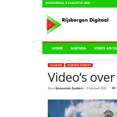
DONDERDAG, 6 AUGUSTUS 2026
R
i
j
s
b
e
r
HOME
AGENDA
VIDEO ARCH
g
e
Home
Facebook
Video’s over jouw WOZ waarde
n
FACEBOOK
GEMEENTE ZUNDERT
D
Video’s ove
i
g
i
Door
Gemeente Zundert
-
5 februari 2025
t
a
a
l