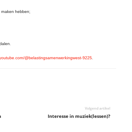
te maken hebben;
dalen.
.youtube.com/@belastingsamenwerkingwest-9225
.
Volgend artikel
n
Interesse in muziek(lessen)?