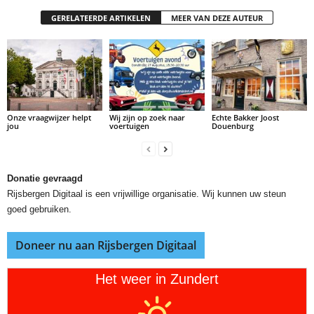
GERELATEERDE ARTIKELEN
MEER VAN DEZE AUTEUR
Onze vraagwijzer helpt
Wij zijn op zoek naar
Echte Bakker Joost
jou
voertuigen
Douenburg
Donatie gevraagd
Rijsbergen Digitaal is een vrijwillige organisatie. Wij kunnen uw steun
goed gebruiken.
Doneer nu aan Rijsbergen Digitaal
Het weer in Zundert