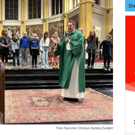
Do
Foto Parochie Christus Koning Zundert