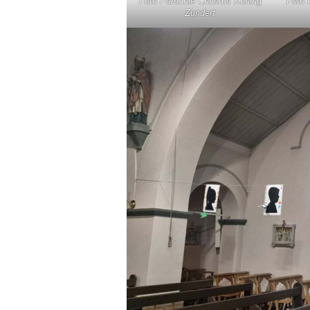
Foto Parochie Christus Koning
Foto 
Zundert