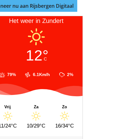
neer nu aan Rijsbergen Digitaal
Het weer in Zundert
12°
C
79%
6.1Km/h
2%
Vrij
Za
Zo
11/24°C
10/29°C
16/34°C