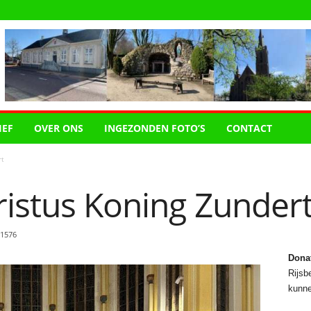
IEF
OVER ONS
INGEZONDEN FOTO’S
CONTACT
rt
ristus Koning Zunder
1576
Dona
Rijsbe
kunne