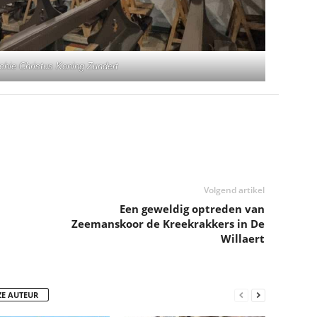
chie Christus Koning Zundert
Volgend artikel
Een geweldig optreden van
Zeemanskoor de Kreekrakkers in De
Willaert
ZE AUTEUR