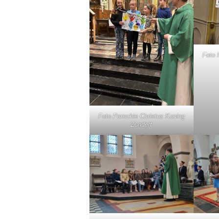
Foto 
Foto Parochie Christus Koning
Zundert