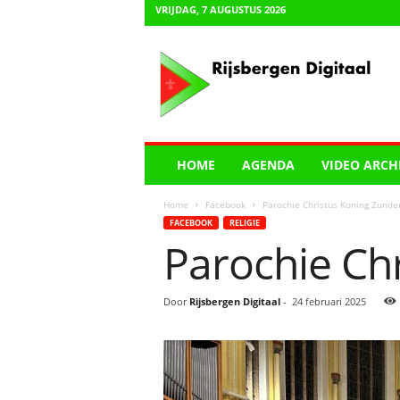
VRIJDAG, 7 AUGUSTUS 2026
R
i
j
s
b
e
r
HOME
AGENDA
VIDEO ARCH
g
e
Home
Facebook
Parochie Christus Koning Zunde
n
FACEBOOK
RELIGIE
D
Parochie Ch
i
g
i
Door
Rijsbergen Digitaal
-
24 februari 2025
t
a
a
l