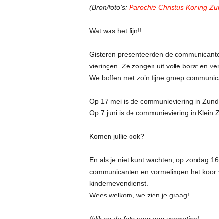
(Bron/foto’s:
Parochie Christus Koning Zu
Wat was het fijn!!
Gisteren presenteerden de communicanten 
vieringen. Ze zongen uit volle borst en 
We boffen met zo’n fijne groep communic
Op 17 mei is de communieviering in Zund
Op 7 juni is de communieviering in Klein
Komen jullie ook?
En als je niet kunt wachten, op zondag 1
communicanten en vormelingen het koor v
kindernevendienst.
Wees welkom, we zien je graag!
(klik op de foto voor een vergroting)