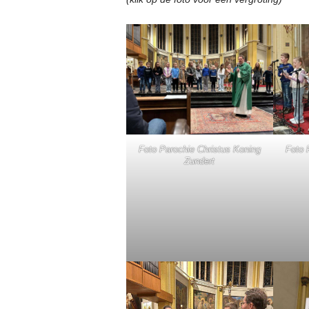
Foto Parochie Christus Koning
Foto 
Zundert