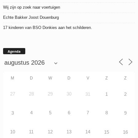
Wij zijn op zoek naar voertuigen
Echte Bakker Joost Douenburg
17 kinderen van BSO Donkies aan het schilderen.
Agenda
M
D
W
D
V
Z
Z
27
28
29
30
31
1
2
4
5
6
7
8
3
9
10
11
12
13
14
15
16