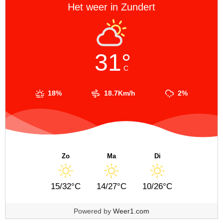
Het weer in Zundert
31°
C
18%
18.7Km/h
2%
Zo
Ma
Di
15/32°C
14/27°C
10/26°C
Powered by
Weer1.com