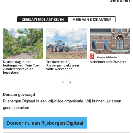
Senioren
GERELATEERDE ARTIKELEN
MEER VAN DEZE AUTEUR
Drukke dag in het
Trekkertrek KPJ
Alzheimer cafe Zundert
buitengebied: Tuin Toer
Rijsbergen trekt weer
Zundert trekt volop
volle weekenden
bezoekers
Donatie gevraagd
Rijsbergen Digitaal is een vrijwillige organisatie. Wij kunnen uw steun
goed gebruiken.
Doneer nu aan Rijsbergen Digitaal