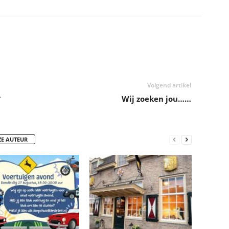
Volgend artikel
?
Wij zoeken jou……
ZE AUTEUR