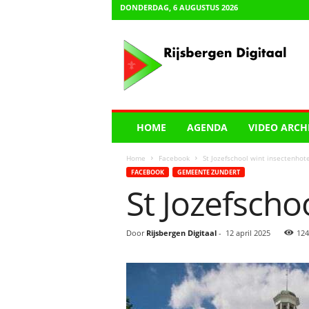
DONDERDAG, 6 AUGUSTUS 2026
R
i
j
s
b
e
r
HOME
AGENDA
VIDEO ARCH
g
e
Home
Facebook
St Jozefschool wint insectenhote
n
FACEBOOK
GEMEENTE ZUNDERT
D
St Jozefscho
i
g
i
Door
Rijsbergen Digitaal
-
12 april 2025
124
t
a
a
l