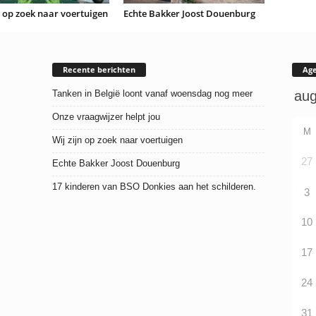
n op zoek naar voertuigen
Echte Bakker Joost Douenburg
Recente berichten
Ag
Tanken in België loont vanaf woensdag nog meer
Onze vraagwijzer helpt jou
M
Wij zijn op zoek naar voertuigen
27
Echte Bakker Joost Douenburg
17 kinderen van BSO Donkies aan het schilderen.
3
10
17
24
31