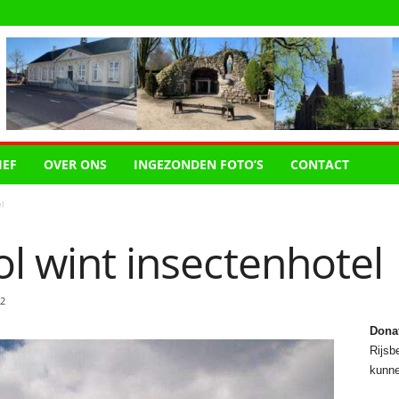
IEF
OVER ONS
INGEZONDEN FOTO’S
CONTACT
l
ol wint insectenhotel
2
Dona
Rijsbe
kunne