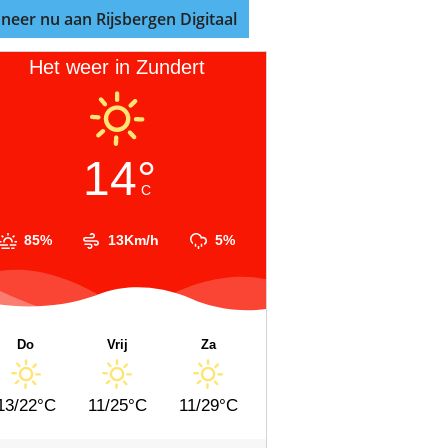
neer nu aan Rijsbergen Digitaal
Het weer in Zundert
14°
C
85%
13Km/h
5%
Do
Vrij
Za
13/22°C
11/25°C
11/29°C