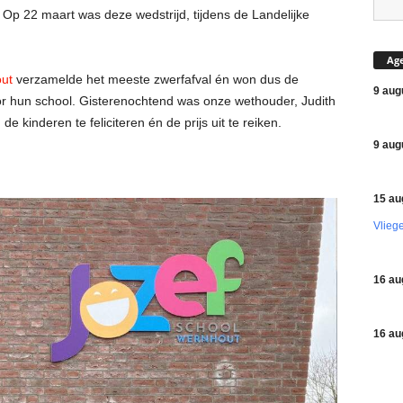
 Op 22 maart was deze wedstrijd, tijdens de Landelijke
Ag
out
verzamelde het meeste zwerfafval én won dus de
9 aug
oor hun school. Gisterenochtend was onze wethouder, Judith
e kinderen te feliciteren én de prijs uit te reiken.
9 aug
15 au
Vlieg
16 au
16 au