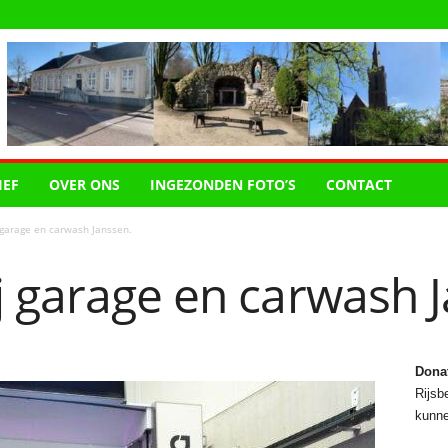
IEF
OVER ONS
INGEZONDEN FOTO’S
CONTACT
 garage en carwash Janssen.
j garage en carwash 
Dona
Rijsbe
kunne