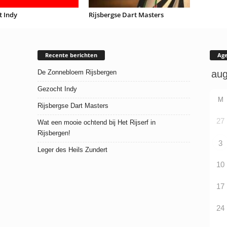
t Indy
Rijsbergse Dart Masters
Recente berichten
Ag
De Zonnebloem Rijsbergen
Gezocht Indy
M
Rijsbergse Dart Masters
27
Wat een mooie ochtend bij Het Rijserf in
Rijsbergen!
3
Leger des Heils Zundert
10
17
24