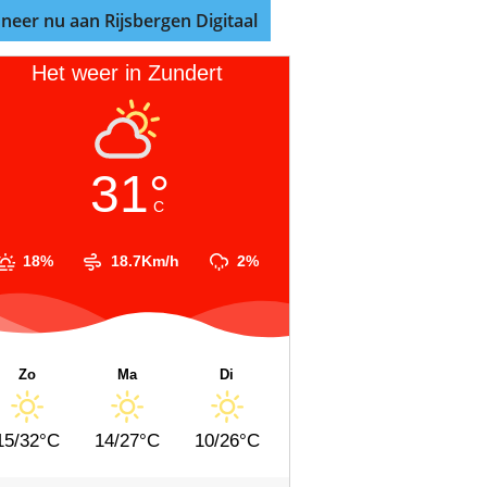
neer nu aan Rijsbergen Digitaal
Het weer in Zundert
31°
C
18%
18.7Km/h
2%
Zo
Ma
Di
15/32°C
14/27°C
10/26°C