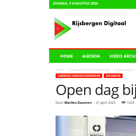
ZONDAG, 9 AUGUSTUS 2026
R
i
j
s
b
e
r
HOME
AGENDA
VIDEO ARCH
g
e
Home
Carwash Janssen Rijsbergen
Open dag bij
n
CARWASH JANSSEN RIJSBERGEN
FACEBOOK
D
Open dag bi
i
g
i
Door
Marlies Daamen
-
21 april 2025
1424
t
a
a
l