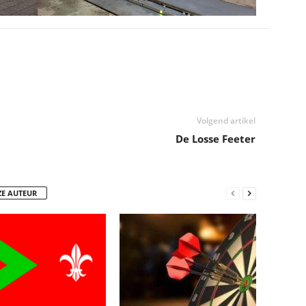
Volgend artikel
De Losse Feeter
ZE AUTEUR