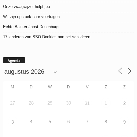
Onze vraagwijzer helpt jou
Wij zijn op zoek naar voertuigen
Echte Bakker Joost Douenburg
17 kinderen van BSO Donkies aan het schilderen.
Agenda
M
D
W
D
V
Z
Z
27
28
29
30
31
1
2
4
5
6
7
8
3
9