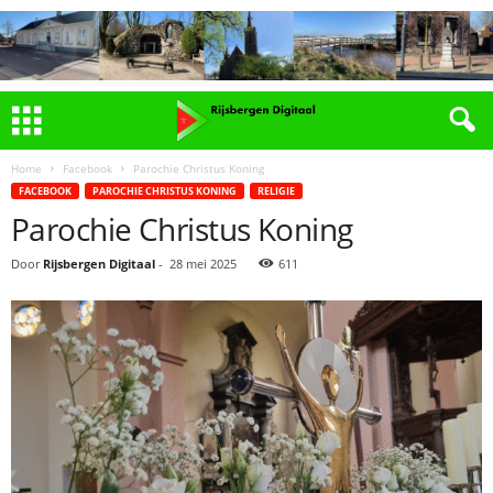
Home
Facebook
Parochie Christus Koning
FACEBOOK
PAROCHIE CHRISTUS KONING
RELIGIE
Parochie Christus Koning
Door
Rijsbergen Digitaal
-
28 mei 2025
611