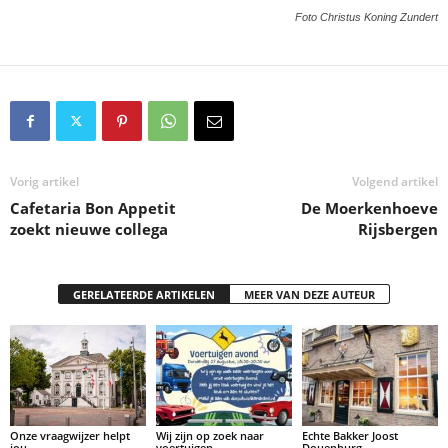
Foto Christus Koning Zundert
Vorig artikel
Volgend artikel
Cafetaria Bon Appetit
De Moerkenhoeve
zoekt nieuwe collega
Rijsbergen
GERELATEERDE ARTIKELEN
MEER VAN DEZE AUTEUR
Onze vraagwijzer helpt
Wij zijn op zoek naar
Echte Bakker Joost
jou
voertuigen
Douenburg