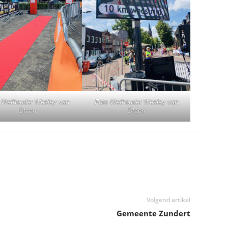
 Wethouder Wesley van
Foto Wethouder Wesley van
Steen
Steen
Volgend artikel
Gemeente Zundert