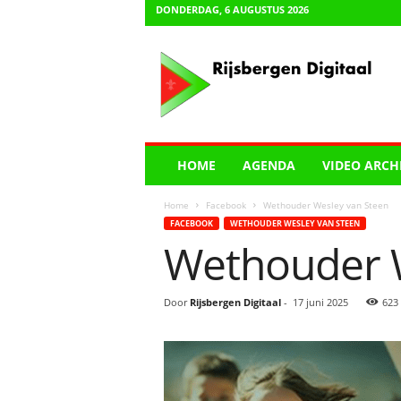
DONDERDAG, 6 AUGUSTUS 2026
R
i
j
s
b
e
r
HOME
AGENDA
VIDEO ARCH
g
e
Home
Facebook
Wethouder Wesley van Steen
n
FACEBOOK
WETHOUDER WESLEY VAN STEEN
D
Wethouder W
i
g
i
Door
Rijsbergen Digitaal
-
17 juni 2025
623
t
a
a
l