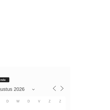
enda
D
W
D
V
Z
Z