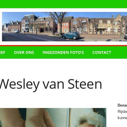
IEF
OVER ONS
INGEZONDEN FOTO’S
CONTACT
esley van Steen
Dona
Rijsbe
kunne