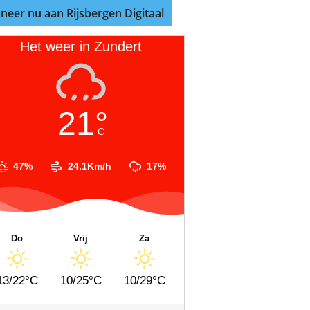
neer nu aan Rijsbergen Digitaal
Het weer in Zundert
21°
C
47%
24.1Km/h
17%
Do
Vrij
Za
13/22°C
10/25°C
10/29°C