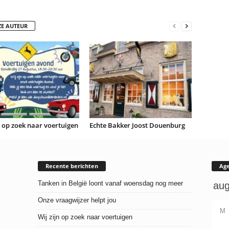
ZE AUTEUR
n op zoek naar voertuigen
Echte Bakker Joost Douenburg
Recente berichten
Ag
Tanken in België loont vanaf woensdag nog meer
Onze vraagwijzer helpt jou
M
Wij zijn op zoek naar voertuigen