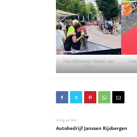
Foto Wethouder Wesley van
Foto
Steen
Vorig artikel
Autobedrijf Janssen Rijsbergen