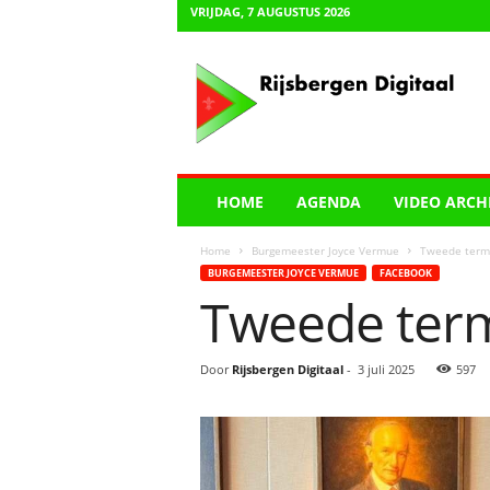
VRIJDAG, 7 AUGUSTUS 2026
R
i
j
s
b
e
r
HOME
AGENDA
VIDEO ARCH
g
e
Home
Burgemeester Joyce Vermue
Tweede termi
n
BURGEMEESTER JOYCE VERMUE
FACEBOOK
D
Tweede term
i
g
i
Door
Rijsbergen Digitaal
-
3 juli 2025
597
t
a
a
l