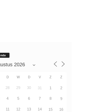
enda
D
W
D
V
Z
Z
28
29
30
31
1
2
4
5
6
7
8
9
11
12
13
14
15
16