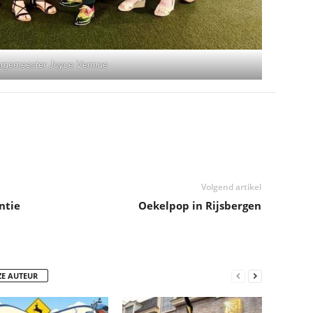
urgemeester Joyce Vermue
Volgend artikel
ntie
Oekelpop in Rijsbergen
ZE AUTEUR