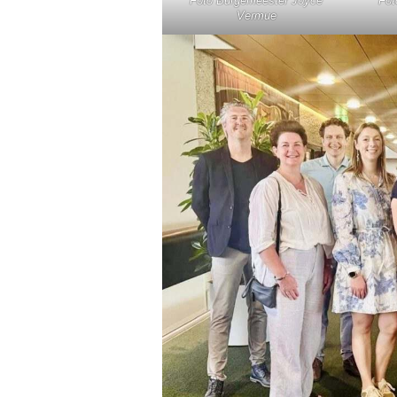
Foto Burgemeester Joyce
Fot
Vermue