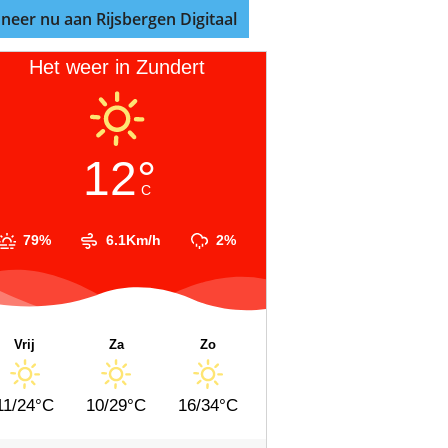
neer nu aan Rijsbergen Digitaal
Het weer in Zundert
12°
C
79%
6.1Km/h
2%
Vrij
Za
Zo
11/24°C
10/29°C
16/34°C