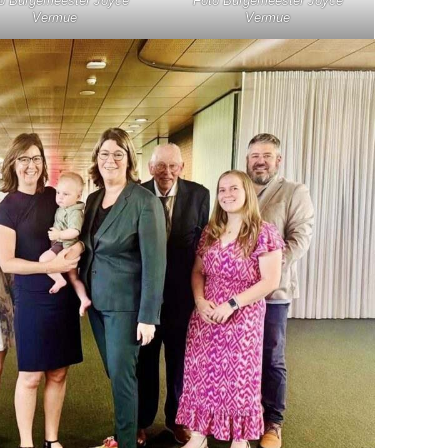
o Burgemeester Joyce
Foto Burgemeester Joyce
Vermue
Vermue