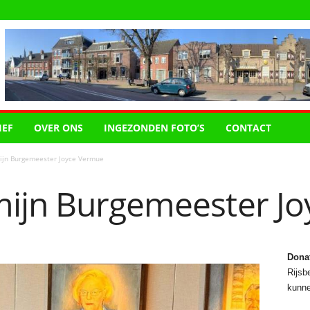
IEF
OVER ONS
INGEZONDEN FOTO’S
CONTACT
jn Burgemeester Joyce Vermue
ijn Burgemeester J
Dona
Rijsbe
kunne