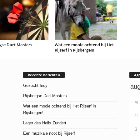
gse Dart Masters
Wat een mooie ochtend bij Het
Rijserf in Rijsbergen!
Recente berichten
Ag
Gezocht Indy
Rijsbergse Dart Masters
M
Wat een mooie ochtend bij Het Rijserf in
Rijsbergen!
27
Leger des Heils Zundert
3
Een muzikale noot bij Rijserf