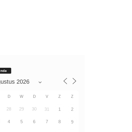
enda
D
W
D
V
Z
Z
28
29
30
31
1
2
4
5
6
7
8
9