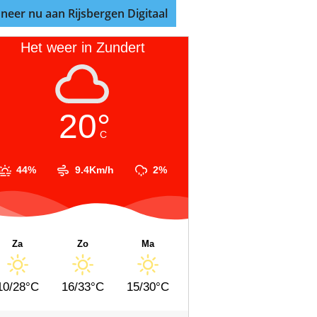
neer nu aan Rijsbergen Digitaal
Het weer in Zundert
20°
C
44%
9.4Km/h
2%
Za
Zo
Ma
10/28°C
16/33°C
15/30°C