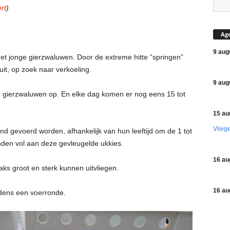
rt
)
Ag
9 aug
et jonge gierzwaluwen. Door de extreme hitte “springen”
it, op zoek naar verkoeling.
9 aug
gierzwaluwen op. En elke dag komen er nog eens 15 tot
15 au
Vlieg
d gevoerd worden, afhankelijk van hun leeftijd om de 1 tot
nden vol aan deze gevleugelde ukkies.
16 au
raks groot en sterk kunnen uitvliegen.
16 au
jdens een voerronde.