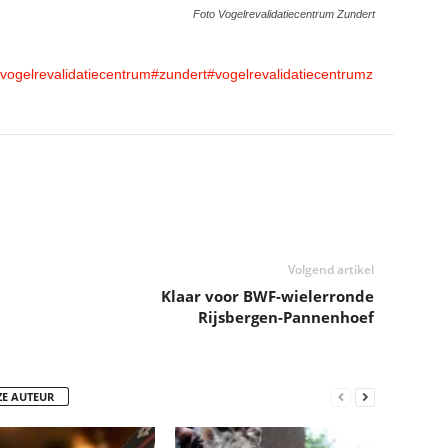
Foto Vogelrevalidatiecentrum Zundert
vogelrevalidatiecentrum
#zundert
#vogelrevalidatiecentrumz
Volgend artikel
Klaar voor BWF-wielerronde
Rijsbergen-Pannenhoef
ZE AUTEUR