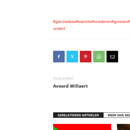
#gierzwaluw
#warmte
#voederen
#groeien
#
undert
Vorig artikel
Avoord Willaert
GERELATEERDE ARTIKELEN
MEER VAN DE