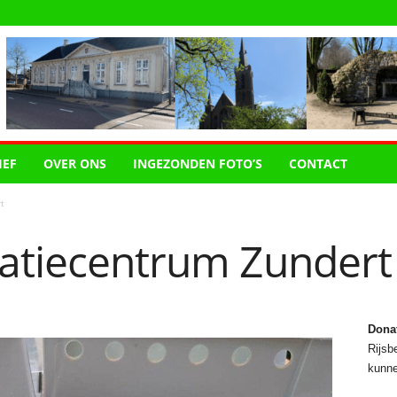
IEF
OVER ONS
INGEZONDEN FOTO’S
CONTACT
t
datiecentrum Zundert
Dona
Rijsbe
kunne