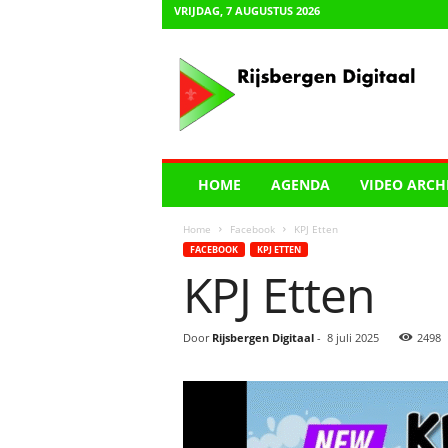
VRIJDAG, 7 AUGUSTUS 2026
R
i
j
s
b
e
r
HOME
AGENDA
VIDEO ARCH
g
e
Home
Facebook
KPJ Etten
n
FACEBOOK
KPJ ETTEN
D
KPJ Etten
i
g
i
Door
Rijsbergen Digitaal
-
8 juli 2025
2498
t
a
a
l