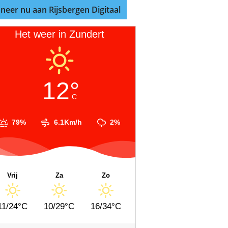
neer nu aan Rijsbergen Digitaal
Het weer in Zundert
12°
C
79%
6.1Km/h
2%
Vrij
Za
Zo
11/24°C
10/29°C
16/34°C