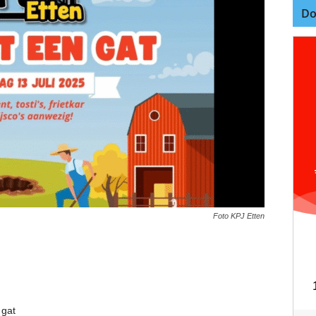
Do
Foto KPJ Etten
 gat