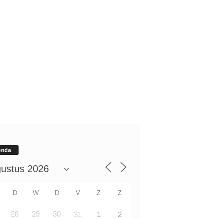
enda
D
W
D
V
Z
Z
28
29
30
31
1
2