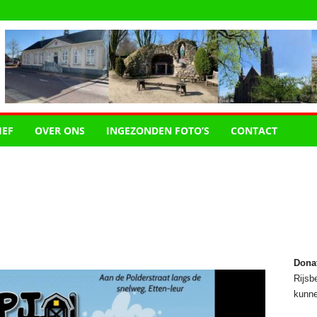
IEF
OVER ONS
INGEZONDEN FOTO’S
CONTACT
Dona
Rijsbe
kunne