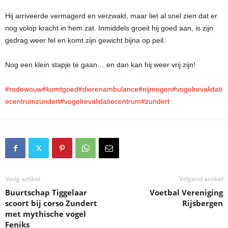
Hij arriveerde vermagerd en verzwakt, maar liet al snel zien dat er
nog volop kracht in hem zat. Inmiddels groeit hij goed aan, is zijn
gedrag weer fel en komt zijn gewicht bijna op peil.
Nog een klein stapje te gaan… en dan kan hij weer vrij zijn!
#rodewouw
#komtgoed
#dierenambulance
#nijmegen
#vogelrevalidati
ecentrumzundert
#vogelrevalidatiecentrum
#zundert
Vorig artikel
Volgend artikel
Buurtschap Tiggelaar
Voetbal Vereniging
scoort bij corso Zundert
Rijsbergen
met mythische vogel
Feniks