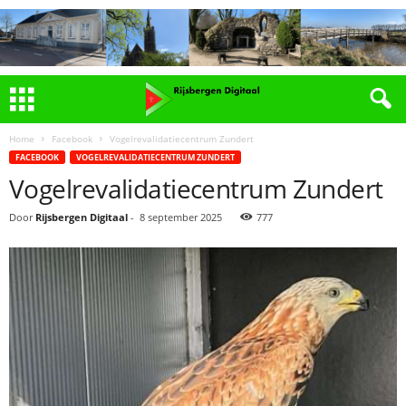
Home
Facebook
Vogelrevalidatiecentrum Zundert
FACEBOOK
VOGELREVALIDATIECENTRUM ZUNDERT
Vogelrevalidatiecentrum Zundert
Door
Rijsbergen Digitaal
-
8 september 2025
777