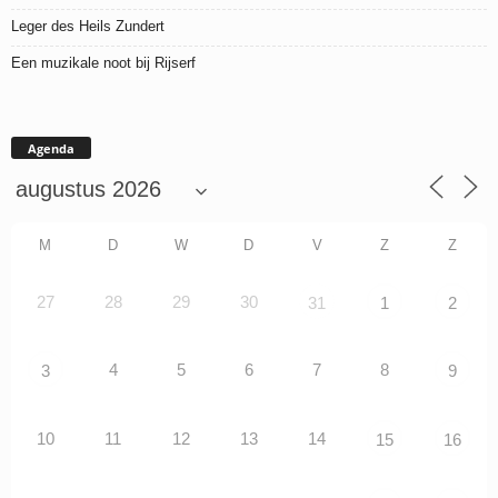
Leger des Heils Zundert
Een muzikale noot bij Rijserf
Agenda
M
D
W
D
V
Z
Z
27
28
29
30
31
1
2
4
5
6
7
8
3
9
10
11
12
13
14
15
16