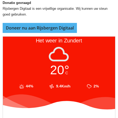
Donatie gevraagd
Rijsbergen Digitaal is een vrijwillige organisatie. Wij kunnen uw steun
goed gebruiken.
Doneer nu aan Rijsbergen Digitaal
Het weer in Zundert
20°
C
44%
9.4Km/h
2%