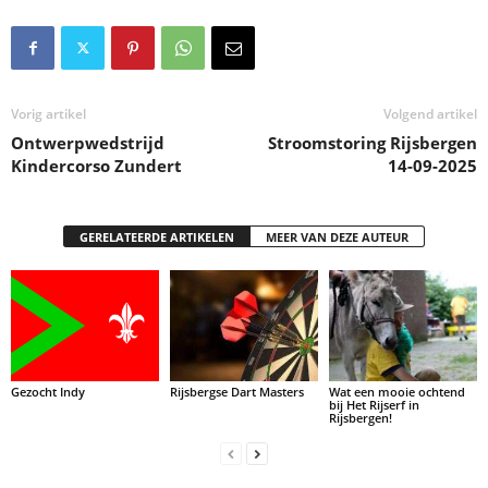
Vorig artikel
Volgend artikel
Ontwerpwedstrijd
Stroomstoring Rijsbergen
Kindercorso Zundert
14-09-2025
GERELATEERDE ARTIKELEN
MEER VAN DEZE AUTEUR
Gezocht Indy
Rijsbergse Dart Masters
Wat een mooie ochtend
bij Het Rijserf in
Rijsbergen!