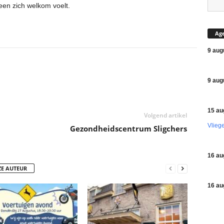
een zich welkom voelt.
Ag
9 aug
9 aug
15 au
Volgend artikel
Vlieg
Gezondheidscentrum Sligchers
16 au
ZE AUTEUR
16 au