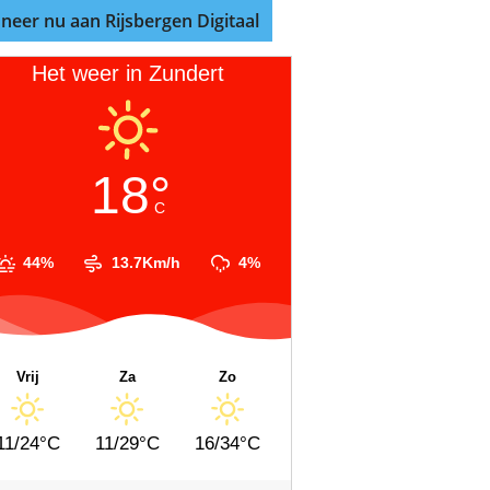
neer nu aan Rijsbergen Digitaal
Het weer in Zundert
18°
C
44%
13.7Km/h
4%
Vrij
Za
Zo
11/24°C
11/29°C
16/34°C