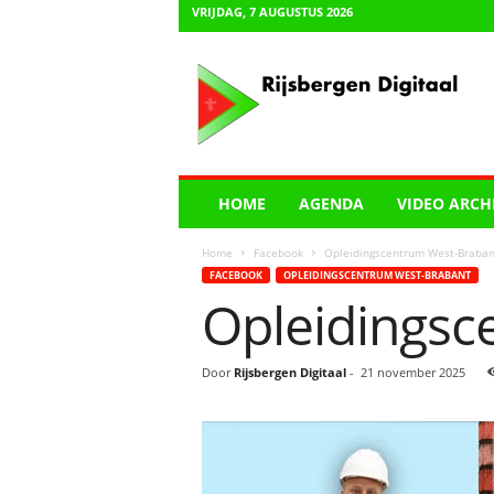
VRIJDAG, 7 AUGUSTUS 2026
R
i
j
s
b
e
r
HOME
AGENDA
VIDEO ARCH
g
e
Home
Facebook
Opleidingscentrum West-Braban
n
FACEBOOK
OPLEIDINGSCENTRUM WEST-BRABANT
D
Opleidingsc
i
g
i
Door
Rijsbergen Digitaal
-
21 november 2025
t
a
a
l