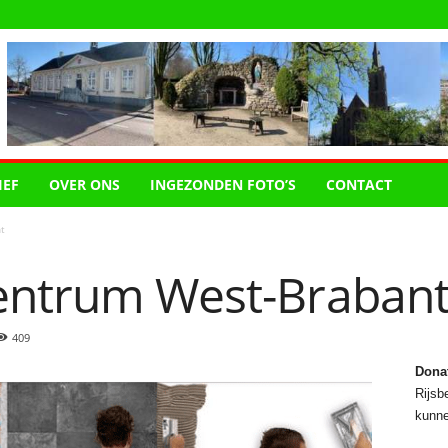
IEF
OVER ONS
INGEZONDEN FOTO’S
CONTACT
t
entrum West-Braban
409
Dona
Rijsbe
kunne