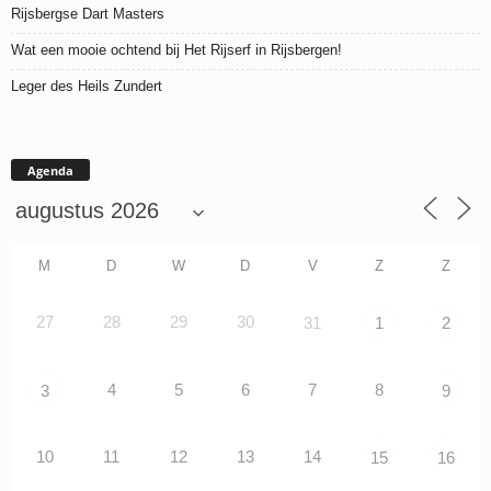
Rijsbergse Dart Masters
Wat een mooie ochtend bij Het Rijserf in Rijsbergen!
Leger des Heils Zundert
Agenda
M
D
W
D
V
Z
Z
27
28
29
30
31
1
2
4
5
6
7
8
3
9
10
11
12
13
14
15
16