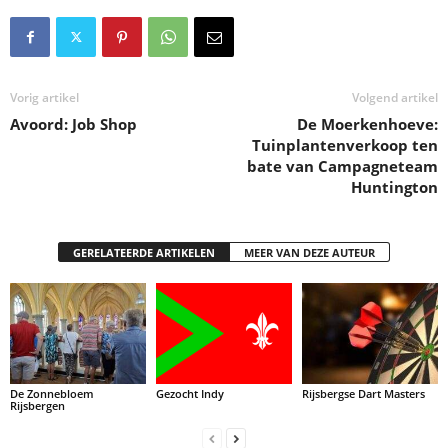
Vorig artikel
Volgend artikel
Avoord: Job Shop
De Moerkenhoeve:
Tuinplantenverkoop ten
bate van Campagneteam
Huntington
GERELATEERDE ARTIKELEN
MEER VAN DEZE AUTEUR
De Zonnebloem
Gezocht Indy
Rijsbergse Dart Masters
Rijsbergen