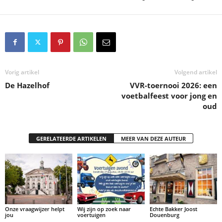
Vorig artikel
Volgend artikel
De Hazelhof
VVR-toernooi 2026: een
voetbalfeest voor jong en
oud
GERELATEERDE ARTIKELEN
MEER VAN DEZE AUTEUR
Onze vraagwijzer helpt
Wij zijn op zoek naar
Echte Bakker Joost
jou
voertuigen
Douenburg