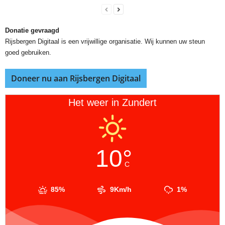
Donatie gevraagd
Rijsbergen Digitaal is een vrijwillige organisatie. Wij kunnen uw steun
goed gebruiken.
Doneer nu aan Rijsbergen Digitaal
Het weer in Zundert
10°
C
85%
9Km/h
1%