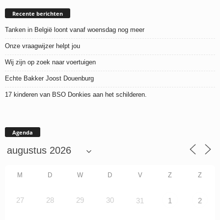
Recente berichten
Tanken in België loont vanaf woensdag nog meer
Onze vraagwijzer helpt jou
Wij zijn op zoek naar voertuigen
Echte Bakker Joost Douenburg
17 kinderen van BSO Donkies aan het schilderen.
Agenda
M
D
W
D
V
Z
Z
27
28
29
30
31
1
2