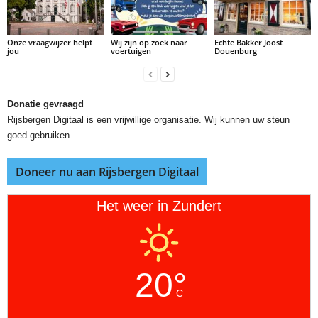
Onze vraagwijzer helpt
Wij zijn op zoek naar
Echte Bakker Joost
jou
voertuigen
Douenburg
Donatie gevraagd
Rijsbergen Digitaal is een vrijwillige organisatie. Wij kunnen uw steun
goed gebruiken.
Doneer nu aan Rijsbergen Digitaal
Het weer in Zundert
20°
C