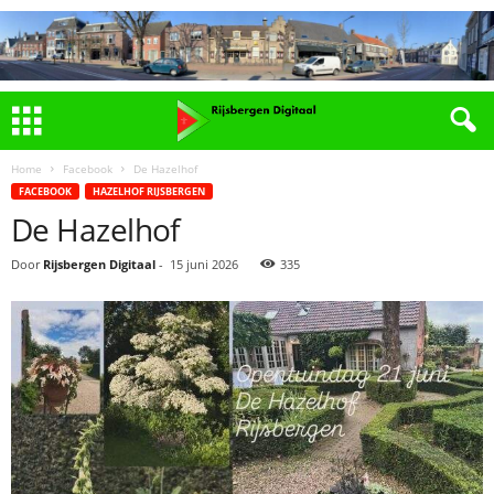
Home
Facebook
De Hazelhof
FACEBOOK
HAZELHOF RIJSBERGEN
De Hazelhof
Door
Rijsbergen Digitaal
-
15 juni 2026
335