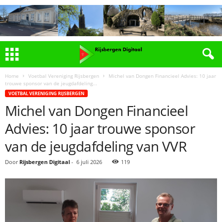
Home
Voetbal Vereniging Rijsbergen
Michel van Dongen Financieel Advies: 10 jaar
trouwe sponsor van de jeugdafdeling...
VOETBAL VERENIGING RIJSBERGEN
Michel van Dongen Financieel
Advies: 10 jaar trouwe sponsor
van de jeugdafdeling van VVR
Door
Rijsbergen Digitaal
-
6 juli 2026
119