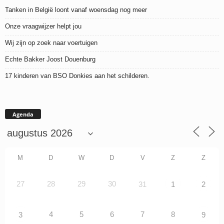
Tanken in België loont vanaf woensdag nog meer
Onze vraagwijzer helpt jou
Wij zijn op zoek naar voertuigen
Echte Bakker Joost Douenburg
17 kinderen van BSO Donkies aan het schilderen.
Agenda
M
D
W
D
V
Z
Z
27
28
29
30
31
1
2
4
5
6
7
8
3
9