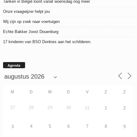
Tanken in België loont vanaf woensdag nog meer
Onze vraagwijzer helpt jou
Wij zijn op zoek naar voertuigen
Echte Bakker Joost Douenburg
17 kinderen van BSO Donkies aan het schilderen.
Agenda
M
D
W
D
V
Z
Z
27
28
29
30
31
1
2
4
5
6
7
8
3
9