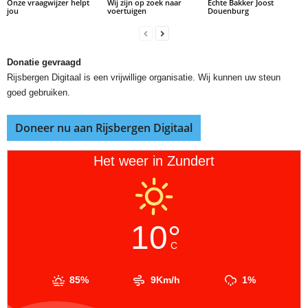
Onze vraagwijzer helpt
Wij zijn op zoek naar
Echte Bakker Joost
jou
voertuigen
Douenburg
Donatie gevraagd
Rijsbergen Digitaal is een vrijwillige organisatie. Wij kunnen uw steun
goed gebruiken.
Doneer nu aan Rijsbergen Digitaal
Het weer in Zundert
10°
C
85%
9Km/h
1%