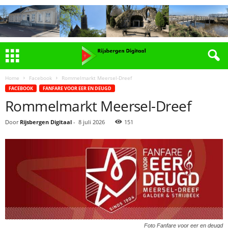
Home
Facebook
Rommelmarkt Meersel-Dreef
FACEBOOK
FANFARE VOOR EER EN DEUGD
Rommelmarkt Meersel-Dreef
Door
Rijsbergen Digitaal
-
8 juli 2026
151
Foto Fanfare voor eer en deugd