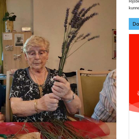
Rijsbe
kunne
Do