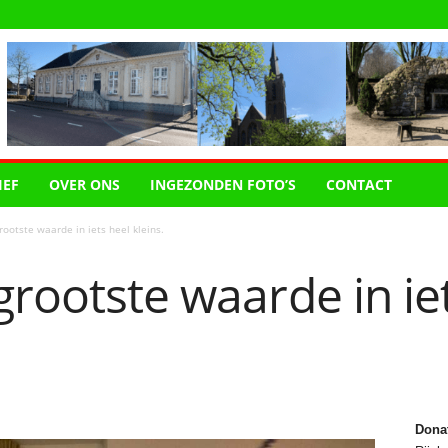
IEF
OVER ONS
INGEZONDEN FOTO’S
CONTACT
rootste waarde in iets heel kleins.
grootste waarde in ie
Dona