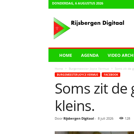
DONDERDAG, 6 AUGUSTUS 2026
R
i
j
s
b
e
r
HOME
AGENDA
VIDEO ARCH
g
e
Home
Burgemeester Joyce Vermue
Soms zit de g
n
BURGEMEESTER JOYCE VERMUE
FACEBOOK
D
Soms zit de 
i
g
i
kleins.
t
a
a
Door
Rijsbergen Digitaal
-
8 juli 2026
128
l