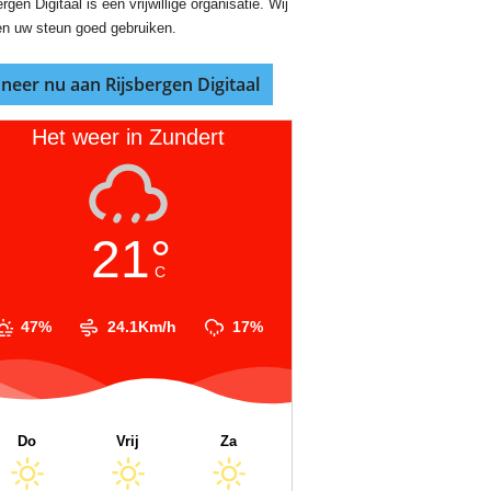
rgen Digitaal is een vrijwillige organisatie. Wij
n uw steun goed gebruiken.
neer nu aan Rijsbergen Digitaal
Het weer in Zundert
21°
C
47%
24.1Km/h
17%
Do
Vrij
Za