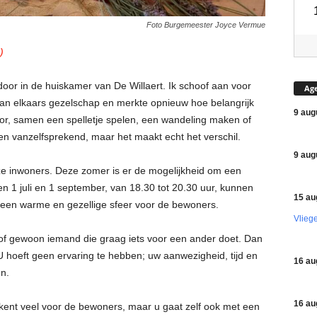
Foto Burgemeester Joyce Vermue
)
or in de huiskamer van De Willaert. Ik schoof aan voor
Ag
an elkaars gezelschap en merkte opnieuw hoe belangrijk
9 aug
oor, samen een spelletje spelen, een wandeling maken of
en vanzelfsprekend, maar het maakt echt het verschil.
9 aug
e inwoners. Deze zomer is er de mogelijkheid om een
en 1 juli en 1 september, van 18.30 tot 20.30 uur, kunnen
15 au
n een warme en gezellige sfeer voor de bewoners.
Vlieg
d of gewoon iemand die graag iets voor een ander doet. Dan
U hoeft geen ervaring te hebben; uw aanwezigheid, tijd en
16 au
n.
16 au
ekent veel voor de bewoners, maar u gaat zelf ook met een