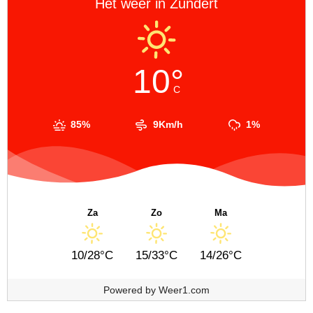
Het weer in Zundert
10°
C
85%
9Km/h
1%
Za
Zo
Ma
10/28°C
15/33°C
14/26°C
Powered by
Weer1.com